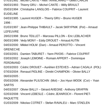
07/03/1992 : Michel CANTE – Alex TRANCHARD – Gilles CARLIN
06/03/1993 : Thierry GRU – Michel CANTE – Willy BRAULT
05/03/1994 : Christophe LANGLOIS – Fabrice COUPRIT – Laurent
EUDELINE
04/03/1995 : Laurent HUGER – Thierry GRU – Bruno HUGER
1996 :
01/03/1997 : Jean-Philippe THIBAULT – Jacek SKRYPNIK (Pol) – Arnaud
LEFEUVRE
28/02/1998 : Bruno TEILLET – Marceau PILLON – Eric LEBLACHER
06/03/1999 : Vedy MONY – Eddy DROUET – Arnaud AUTIN
04/03/2000 : Mikkel HOLM (Dan) – Arnaud PEROTTO – Vincent
GRENECHE
03/03/2001 : Damien TABURET – Yann PIVOIS – Fabrice COUPRIT
03/03/2002 : Joseph LEMOINE – Romain APPERT – Dominique
FERDINAND
02/03/2003 : Cédric DROUET – Aurélien ESTEVES – Adrian CAGALA (POL)
07/03/2004 : Renaud PIOLINE – Dimitri CHAMPION – Olivier BALLY
06/03/2005 :
05/03/2006 : Alexander PLIUSCHIN (Mol) – Joo Hyun WOOK (Cor) – Yvan
SARTIS
04/03/2007 : Olivier BALLY – Gérard AVIEGNE - Anthony GRAFFIN
02/03/2008 : Vincent LEBESLE – Cédric JEANROCH – Florent PIET-
PAQUETTE
01/03/2009 : Nikolas COTRET – Stefan RAVALEU – Marc STAELEN