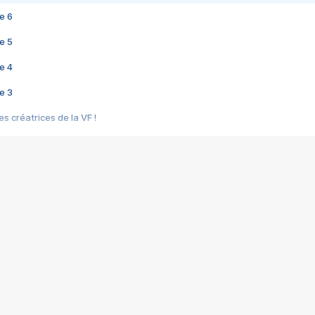
e 6
e 5
e 4
e 3
s créatrices de la VF !
e 2
e 1
e Mektoub My Love arrive enfin ! Rencontre avec Shaïn Boumedine et Sal
i : après Toni en famille
elle réalise le bouleversant Dites lui que je l'aime
ais ! Rencontre autour de Vie privée de Rebecca Zlotowski
 de Marguerite, Grave... Rencontre avec Ella Rumpf