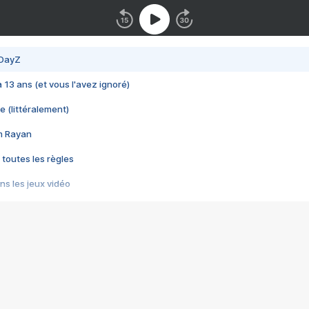
 DayZ
 a 13 ans (et vous l'avez ignoré)
e (littéralement)
im Rayan
 toutes les règles
s les jeux vidéo
us choquant de Rockstar ? - Le scandale BULLY
e plus moche de Steam
du RÊVE tourne au CAUCHEMAR
pendant 8 heures
it… à tort