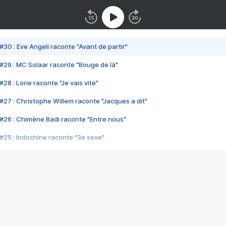
#30 : Eve Angeli raconte "Avant de partir"
#29 : MC Solaar raconte "Bouge de là"
28 : Lorie raconte "Je vais vite"
#27 : Christophe Willem raconte "Jacques a dit"
#26 : Chimène Badi raconte "Entre nous"
#25 : Indochine raconte "3e sexe"
#24 : Zaho raconte "C'est chelou"
#23 : Patrick Bruel raconte "Au café des délices"
#22 : Kyo raconte "Le chemin"
#21 : Nolwenn Leroy raconte "Cassé"