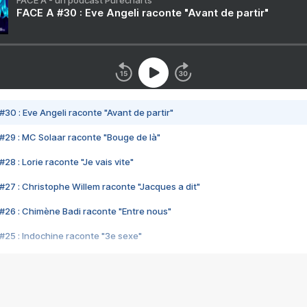
FACE A - un podcast Purecharts
FACE A #30 : Eve Angeli raconte "Avant de partir"
#30 : Eve Angeli raconte "Avant de partir"
#29 : MC Solaar raconte "Bouge de là"
28 : Lorie raconte "Je vais vite"
#27 : Christophe Willem raconte "Jacques a dit"
#26 : Chimène Badi raconte "Entre nous"
#25 : Indochine raconte "3e sexe"
#24 : Zaho raconte "C'est chelou"
#23 : Patrick Bruel raconte "Au café des délices"