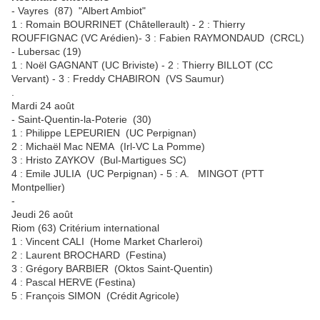
- Vayres (87) "Albert Ambiot"
1 : Romain BOURRINET (Châtellerault) - 2 : Thierry
ROUFFIGNAC (VC Arédien)- 3 : Fabien RAYMONDAUD (CRCL)
- Lubersac (19)
1 : Noël GAGNANT (UC Briviste) - 2 : Thierry BILLOT (CC
Vervant) - 3 : Freddy CHABIRON (VS Saumur)
.
Mardi 24 août
- Saint-Quentin-la-Poterie (30)
1 : Philippe LEPEURIEN (UC Perpignan)
2 : Michaël Mac NEMA (Irl-VC La Pomme)
3 : Hristo ZAYKOV (Bul-Martigues SC)
4 : Emile JULIA (UC Perpignan) - 5 : A. MINGOT (PTT
Montpellier)
-
Jeudi 26 août
Riom (63) Critérium international
1 : Vincent CALI (Home Market Charleroi)
2 : Laurent BROCHARD (Festina)
3 : Grégory BARBIER (Oktos Saint-Quentin)
4 : Pascal HERVE (Festina)
5 : François SIMON (Crédit Agricole)