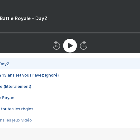
 Battle Royale - DayZ
 DayZ
 a 13 ans (et vous l'avez ignoré)
e (littéralement)
im Rayan
 toutes les règles
s les jeux vidéo
us choquant de Rockstar ? - Le scandale BULLY