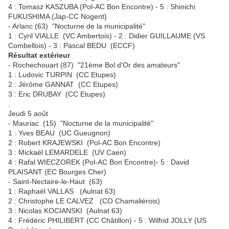
4 : Tomasz KASZUBA (Pol-AC Bon Encontre) - 5 : Shinichi
FUKUSHIMA (Jap-CC Nogent)
- Arlanc (63) "Nocturne de la municipalité"
1 : Cyril VIALLE (VC Ambertois) - 2 : Didier GUILLAUME (VS
Combellois) - 3 : Pascal BEDU (ECCF)
Résultat extérieur
- Rochechouart (87) "21ème Bol d'Or des amateurs"
1 : Ludovic TURPIN (CC Etupes)
2 : Jérôme GANNAT (CC Etupes)
3 : Eric DRUBAY (CC Etupes)
.
Jeudi 5 août
- Mauriac (15) "Nocturne de la municipalité"
1 : Yves BEAU (UC Gueugnon)
2 : Robert KRAJEWSKI (Pol-AC Bon Encontre)
3 : Mickaël LEMARDELE (UV Caen)
4 : Rafal WIECZOREK (Pol-AC Bon Encontre)- 5 : David
PLAISANT (EC Bourges Cher)
- Saint-Nectaire-le-Haut (63)
1 : Raphaël VALLAS (Aulnat 63)
2 : Christophe LE CALVEZ (CO Chamaliérois)
3 : Nicolas KOCIANSKI (Aulnat 63)
4 : Frédéric PHILIBERT (CC Châtillon) - 5 : Wilfrid JOLLY (US