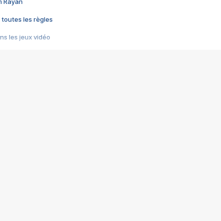
im Rayan
 toutes les règles
s les jeux vidéo
us choquant de Rockstar ? - Le scandale BULLY
e plus moche de Steam
du RÊVE tourne au CAUCHEMAR
pendant 8 heures
it… à tort
umiliés par un jeu vidéo
ire - Final Fantasy 8
ti un empire - Age of Empires
story DOFUS
tard, il crée l'un des pires jeux de tous les temps, MindsEye.