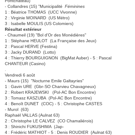
Pontchâteau)
- Collandres (15) "Municipalité
Féminines
1 : Béatrice THOMAS (UCC Vivonne)
2 : Virginie MOINARD (US Métro)
3 : Isabelle MOULIS (US Colomiers)
Résultat extérieur
- Chaumeil (19) "Bol d'Or des Monédières"
1 : Stéphane HEULOT (La Française des Jeux)
2 : Pascal HERVE (Festina)
3 : Jacky DURAND (Lotto)
4 : Thierry BOURGUIGNON (BigMat Auber) - 5 : Pascal
CHANTEUR (Casino)
.
Vendredi 6 août
- Maurs (15) "Nocturne Emile Galtayries"
1 : Gavin URE (Gbr-SO Charvieu Chavagneux)
2 : Robert KRAJEWSKI (Pol-AC Bon Encontre)
3 : Tomasz KASZUBA (Pol-AC Bon Encontre)
4 : Benoît DUNET (COC) - 5 : Christophe CASTES
- Murol (63)
Raphaël VALLAS (Aulnat 63)
2 : Christophe LE CALVEZ (CO Chamaliérois)
3 : Shinichi FUKUSHIMA (Jap-
4 : Frédéric MATHIOT - 5 : Denis ROUDIER (Aulnat 63)