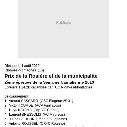
Publicité
Dimanche 4 août 2019
Riom-ès-Montagnes (15)
Prix de la Rosière et de la municipalité
2ème épreuve de la Semaine Cantalienne 2019
Epreuve 1.24.2B organisée par l'UC Riom-ès-Montagnes
-
Le classement
1 : Arnaud CASCARO (GSC Blagnac VS 31)
2 : Victor TOURDE (ACV Aurillacois)
3 : Hiryu KAYAMA (Jap-VC Corbas)
4 : Laurent BRESSOLIS (VC Maursois)
5 : Julien LAIDOUN (Pédale Suippasse)
6 : Antoine ROUSSEL (CR4C Roanne)