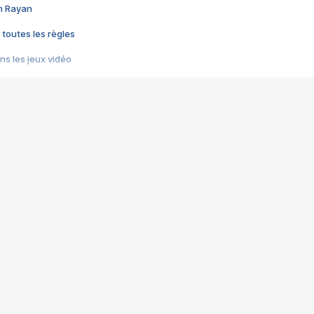
im Rayan
 toutes les règles
s les jeux vidéo
us choquant de Rockstar ? - Le scandale BULLY
e plus moche de Steam
du RÊVE tourne au CAUCHEMAR
pendant 8 heures
it… à tort
umiliés par un jeu vidéo
ire - Final Fantasy 8
ti un empire - Age of Empires
story DOFUS
tard, il crée l'un des pires jeux de tous les temps, MindsEye.