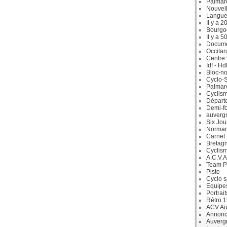
Palmar
Nouvell
Langue
Il y a 2
Bourgo
Il y a 5
Docum
Occitan
Centre 
Idf - H
Bloc-no
Cyclo-S
Palmar
Cyclism
Départ
Demi-f
auverg
Six Jou
Norman
Carnet
Bretag
Cyclis
A.C.V.A
Team P
Piste
Cyclo s
Equipe
Portrait
Rétro 
ACV Aur
Annonc
Auverg