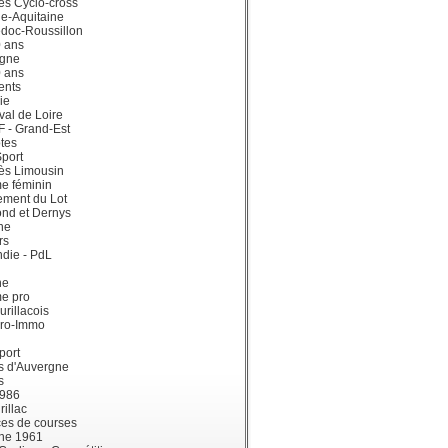
ès Cyclo-cross
e-Aquitaine
doc-Roussillon
0 ans
gne
0 ans
ents
ie
val de Loire
dF - Grand-Est
tes
port
ès Limousin
e féminin
ement du Lot
ond et Dernys
ne
rs
die - PdL
ne
me pro
urillacois
ro-Immo
port
s d'Auvergne
s
1986
illac
es de courses
ne 1961