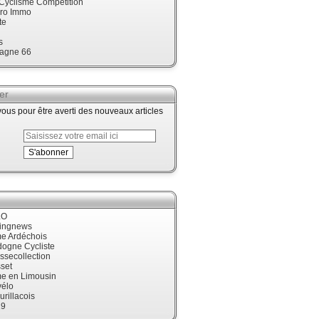
 Cyclisme Compétition
ro Immo
te
s
agne 66
er
us pour être averti des nouveaux articles
LO
cingnews
me Ardéchois
dogne Cycliste
ssecollection
set
me en Limousin
élo
urillacois
19