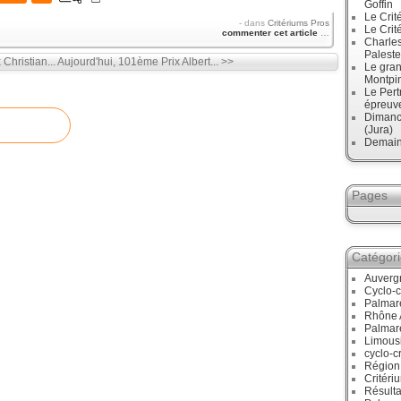
Goffin
Le Crit
-
dans
Critériums Pros
Le Crit
commenter cet article
…
Charles
Paleste
Christian...
Aujourd'hui, 101ème Prix Albert... >>
Le gran
Montpi
Le Pert
épreuve
Dimanc
(Jura)
Demain
Pages
Catégor
Auverg
Cyclo-c
Palmar
Rhône 
Palmar
Limous
cyclo-c
Région
Critéri
Résulta