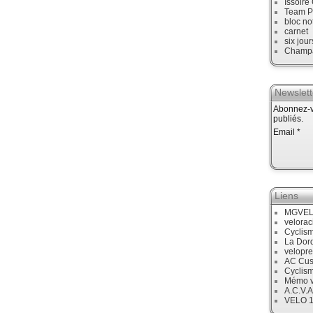
Issoire
Team P
bloc no
carnet
six jour
Champ
Newslett
Abonnez-vo
publiés.
Email
Liens
MGVE
velora
Cyclis
La Dor
velopre
AC Cus
Cyclis
Mémo v
A.C.V.A
VELO 