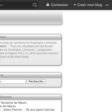
Connexion
+
Créer mon blog
tion
Le blog du cyclisme en Auvergne Limousin
ption
: - Tous les résultats des épreuves
ées en Auvergne, Limousin, Languedoc-
lon et région P.A.C.A. ainsi que les courses
Jours et de demi-fond.
t
he
 Récents
, Nocturne de Maurs
ne de Maurs
 : Julien Pierron ... 36 ans après Gervais