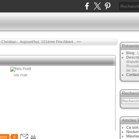
Christian...
Aujourd'hui, 101ème Prix Albert... >>
Présenta
Blog
: 
Descri
disput
Roussil
de Six 
Contac
Nils Politt
Recherc
Articles
Ce soir
Noctur
Mauriac
post
0