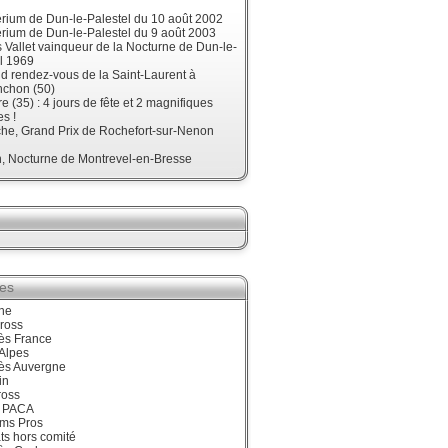
érium de Dun-le-Palestel du 10 août 2002
érium de Dun-le-Palestel du 9 août 2003
 Vallet vainqueur de la Nocturne de Dun-le-
l 1969
d rendez-vous de la Saint-Laurent à
nchon (50)
re (35) : 4 jours de fête et 2 magnifiques
s !
he, Grand Prix de Rochefort-sur-Nenon
, Nocturne de Montrevel-en-Bresse
ies
ne
ross
ès France
Alpes
ès Auvergne
in
ross
 PACA
ums Pros
ts hors comité