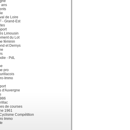
gne
0 ans
ents
ie
val de Loire
dF - Grand-Est
tes
port
ès Limousin
ement du Lot
e féminin
ond et Dernys
ne
rs
die - PdL
ne
me pro
urillacois
ro-Immo
port
s d'Auvergne
s
1986
illac
es de courses
ne 1961
 Cyclisme Compétition
ro Immo
te