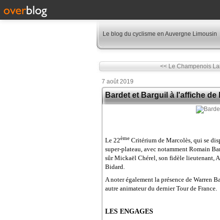
Le blog du cyclisme en Auvergne Limousin
<< Le Champenois Lai
7 août 2019
Bardet et Barguil à l'affiche d
ème
Le 22
Critérium de Marcolès, qui se disp
super-plateau, avec notamment Romain Bar
sûr Mickaël Chérel, son fidèle lieutenant, 
Bidard.
A noter également la présence de Warren Ba
autre animateur du dernier Tour de France.
LES ENGAGES