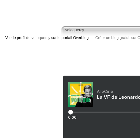
veloquercy
Voir le profil de
veloquercy
sur le portail Overblog
Créer un blog gratuit sur 
AlloCiné
La VF de Leonardo
0:00