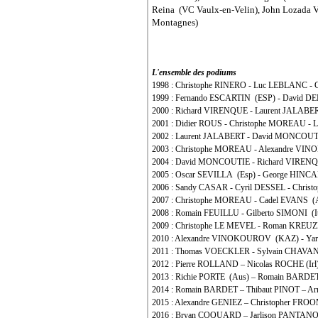
Reina (VC Vaulx-en-Velin), John Lozada V
Montagnes)
L'ensemble des podiums
1998 : Christophe RINERO - Luc LEBLANC -
1999 : Fernando ESCARTIN (ESP) - David D
2000 : Richard VIRENQUE - Laurent JALABE
2001 : Didier ROUS - Christophe MOREAU - 
2002 : Laurent JALABERT - David MONCOUT
2003 : Christophe MOREAU - Alexandre V
2004 : David MONCOUTIE - Richard VIRE
2005 : Oscar SEVILLA (Esp) - George HIN
2006 : Sandy CASAR - Cyril DESSEL - Chri
2007 : Christophe MOREAU - Cadel EVANS (
2008 : Romain FEUILLU - Gilberto SIMONI (It
2009 : Christophe LE MEVEL - Roman KREU
2010 : Alexandre VINOKOUROV (KAZ) - Ya
2011 : Thomas VOECKLER - Sylvain CHAVA
2012 : Pierre ROLLAND – Nicolas ROCHE (Ir
2013 : Richie PORTE (Aus) – Romain BARD
2014 : Romain BARDET – Thibaut PINOT – 
2015 : Alexandre GENIEZ – Christopher FR
2016 : Bryan COQUARD – Jarlison PANTANO