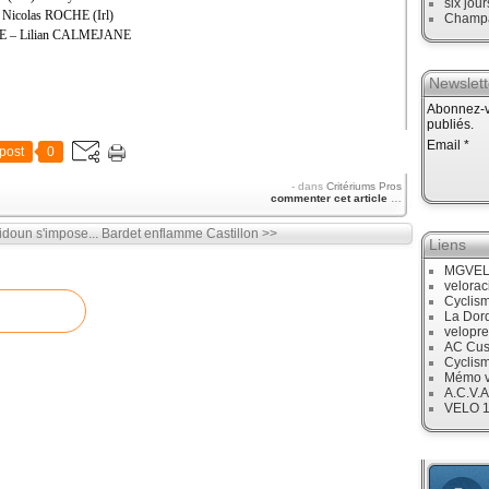
six jour
Nicolas ROCHE (Irl)
Champ
PE – Lilian CALMEJANE
Newslett
Abonnez-vo
publiés.
Email
post
0
-
dans
Critériums Pros
commenter cet article
…
doun s'impose...
Bardet enflamme Castillon >>
Liens
MGVE
velora
Cyclis
La Dor
velopre
AC Cus
Cyclis
Mémo v
A.C.V.A
VELO 