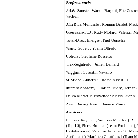
Professionnels
Arkéa-Samsic : Warren Barguil, Elie Gesbe
Vachon
AG2R
La Mondiale
: Romain Bardet, Micka
Groupama-FDJ : Rudy Molard, Valentin M
Total-Direct Energie : Paul Ourselin
Wanty Gobert : Yoann Offredo
Cofidis : Stéphane Rossetto
Trek-Segafredo : Julien Bernard
Wiggins : Corentin Navarro
St-Michel Auber 93 : Romain Feuillu
Interpro
Academy
: Florian Hudry, Hernan A
Delko Marseille Provence : Alexis Guérin
Aisan Racing Team : Damien Monier
Amateurs
Baptiste Raynaud, Anthony Mendès (USP I
(Top 16), Pierre Bonnet (Team Pro Immo),
Castelsarrasin), Valentin Terrade (CC Mar
Aurillacois), Matthieu Couffignal (Team 