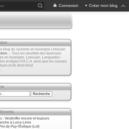
Connexion
+
Créer mon blog
tion
Le blog du cyclisme en Auvergne Limousin
ption
: - Tous les résultats des épreuves
ées en Auvergne, Limousin, Languedoc-
lon et région P.A.C.A. ainsi que les courses
Jours et de demi-fond.
t
he
 Récents
 : Veistroffer encore et toujours
anche à Lurcy-Lévis
rix de Puy-l'Evêque (Lot)