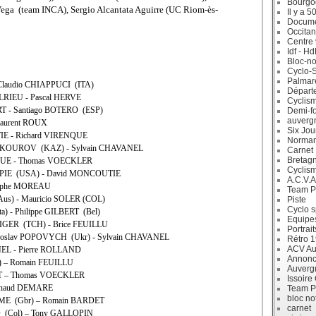
Bourgo
ega (team INCA), Sergio Alcantata Aguirre (UC Riom-ès-
Il y a 5
Docum
Occitan
Centre 
Idf - H
Bloc-no
Cyclo-S
Palmar
 Claudio CHIAPPUCI (ITA)
Départ
ELRIEU - Pascal HERVE
Cyclism
RT - Santiago BOTERO (ESP)
Demi-f
auverg
Laurent ROUX
Six Jou
IE - Richard VIRENQUE
Norman
INOKOUROV (KAZ) - Sylvain CHAVANEL
Carnet
Bretag
NQUE - Thomas VOECKLER
Cyclis
CAPIE (USA) - David MONCOUTIE
A.C.V.A
stophe MOREAU
Team P
Aus) - Mauricio SOLER (COL)
Piste
Cyclo s
a) - Philippe GILBERT (Bel)
Equipe
ZIGER (TCH) - Brice FEUILLU
Portrait
roslav POPOVYCH (Ukr) - Sylvain CHAVANEL
Rétro 
ACV Aur
NEL - Pierre ROLLAND
Annonc
l) – Romain FEUILLU
Auverg
ET – Thomas VOECKLER
Issoire
Arnaud DEMARE
Team P
bloc no
OOME (Gbr) – Romain BARDET
carnet
 (Col) – Tony GALLOPIN