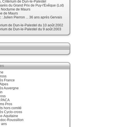
 Critérium de Dun-le-Palestel
arès du Grand Prix de Puy-l'Evêque (Lot)
, Nocturne de Maurs
ne de Maurs
 : Julien Pierron ... 36 ans après Gervais
érium de Dun-le-Palestel du 10 août 2002
érium de Dun-le-Palestel du 9 août 2003
ies
ne
ross
ès France
Alpes
ès Auvergne
in
ross
 PACA
ums Pros
ts hors comité
ès Cyclo-cross
e-Aquitaine
doc-Roussillon
0 ans