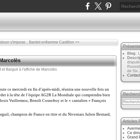
doun s'impose...
Bardet enflamme Castillon >>
Présenta
Blog
: 
Descri
e Marcolès
disput
Roussil
de Six 
Contac
ute ce mercredi en fin d’après-midi, réunira une nouvelle fois un
Recherc
det à la tête de l’équipe AG2R
La Mondiale
qui comprendra bien
Alexis Vuillermoz, Benoît Cosnefroy et le « cantalien » François
rguil, champion de France en titre et du Nivernais Julien Bernard,
Articles
Avermes
Ce dim
Grand P