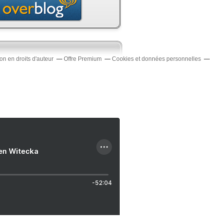
n en droits d'auteur
Offre Premium
Cookies et données personnelles
ien Witecka
-52:04