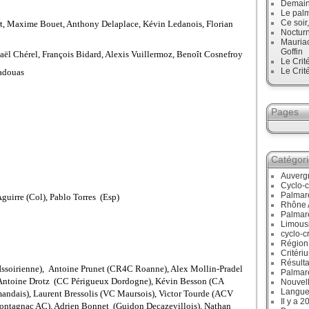
Demain,
Le palm
Ce soir
rt, Maxime Bouet, Anthony Delaplace, Kévin Ledanois, Florian
Noctur
Mauriac
Goffin
ël Chérel, François Bidard, Alexis Vuillermoz, Benoît Cosnefroy
Le Crit
Le Crit
adouas
Pages
Catégor
Auverg
Cyclo-c
Palmar
guirre (
Col
), Pablo Torres (Esp)
Rhône 
Palmar
Limous
cyclo-c
Région
Critéri
Résulta
ssoirienne), Antoine Prunet (CR4C Roanne), Alex Mollin-Pradel
Palmar
 Antoine Drotz (CC Périgueux Dordogne), Kévin Besson (CA
Nouvell
Langue
mandais), Laurent Bressolis (VC Maursois), Victor Tourde (ACV
Il y a 2
Montagnac AC), Adrien Bonnet (Guidon Decazevillois), Nathan