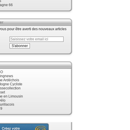
s
agne 66
er
us pour être averti des nouveaux articles
LO
cingnews
me Ardéchois
dogne Cycliste
ssecollection
set
me en Limousin
élo
urillacois
19