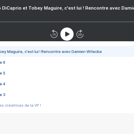
 DiCaprio et Tobey Maguire, c'est lui ! Rencontre avec Dam
bey Maguire, c'est lui ! Rencontre avec Damien Witecka
e 6
e 5
e 4
e 3
s créatrices de la VF !
e 2
e 1