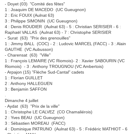
- Doyet (03) "Comité des fêtes"
1 : Joaquim DE MACEDO (UC Gueugnon)
2 : Eric FOUIX (Aulnat 63)
3 : Philippe SIMONIN (UC Gueugnon)
4 : Denis ROUDIER (Aulnat 63) - 5 : Christian SERISIER - 6 :
Raphaël VALLAS (Aulnat 63) - 7 : Christophe SERISIER
- Surat (63) "Prix des grenouilles"
1 : Jimmy BALL (COC) - 2 : Ludovic MARCEL (FACC) - 3 : Alain
GAUTHE (VC Aubusson)
- Charensat (63) "Ville"
1 : François LEMAIRE (VC Riomois)- 2 : Xavier SABOURIN (VC
Riomois) - 3 : Anthony TROUGNOU (VC Ambertois)
- Arpajon (15) "Flèche Sud-Cantal" cadets
1 : Florian GUILLET
2 : Anthony HALLEGUEN
3 : Benjamin SAFFON
.
Dimanche 4 juillet
- Aydat (63) "Prix de la ville"
1 : Christophe LE CALVEZ (CO Chamaliérois)
2 : Yves BEAU (UC Gueugnon)
3 : Sébastien MOREAU (FACC)
4 : Dominique PATRUNO (Aulnat 63) - 5 : Frédéric MATHIOT - 6