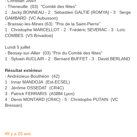
: Christian JANY
- Theneuille (03) "Comité des fêtes"
1 : Jacky BONNEAU - 2 : Sébastien GALTIE (ROMYA) - 3 : Serge
GAMBARD (VC Aubusson)
- Brassac-les-Mines (63) "Prix de la Saint-Pierre"
1 : Christophe MARCELLOT - 2 : Frédéric SEVERAC - 3 : Loïc
COMBES (VS Brivadois)
.
Lundi 5 juillet
- Bessay-sur-Allier (03) "Prix du Comité des fêtes"
1 : Sylvain AUCLAIR - 2 : Bernard BUFFET - 3 : David BERLAND
.
Résultat extérieur
- Andrézieux-Bouthéon (42)
1 : Innar MANDOJA (Est-ECSEL)
2 : Jérôme OSSEDAT (CR4C)
3 : Patrick FERRARIS (ASBM Lyon)
4 : Denis MONTARD (CR4C) - 5 : Christophe PUTAIN (VC
Bressan)
#Il y a 20 ans