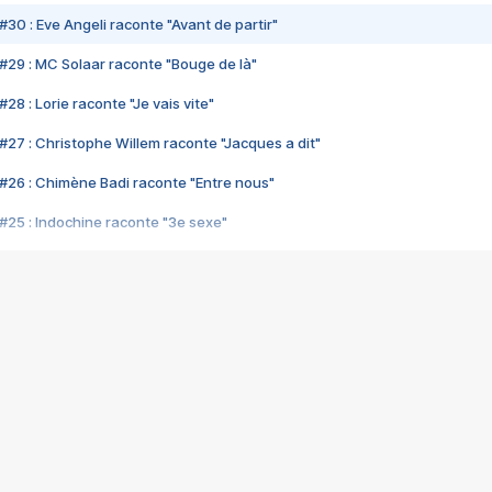
#30 : Eve Angeli raconte "Avant de partir"
#29 : MC Solaar raconte "Bouge de là"
28 : Lorie raconte "Je vais vite"
#27 : Christophe Willem raconte "Jacques a dit"
#26 : Chimène Badi raconte "Entre nous"
#25 : Indochine raconte "3e sexe"
#24 : Zaho raconte "C'est chelou"
#23 : Patrick Bruel raconte "Au café des délices"
#22 : Kyo raconte "Le chemin"
#21 : Nolwenn Leroy raconte "Cassé"
#20 : Patrick Hernandez raconte "Born to be alive"
#19 : Lorie raconte "Près de moi"