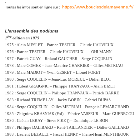
.
https://www.bouclesdelamayenne.fr/
Toutes les infos sont en ligne sur :
L'ensemble des podiums
ère
1
édition en 1975
1975 : Alain MESLET – Patrice TESTIER – Claude HAUVIEUX
1976 : Patrice TESTIER – Claude HAUVIEUX - OHLMANN
1977 : Patrick GUAY – Roland GAUCHER – Serge COQUELIN
1978 : Marc GOMEZ – Jean-Maurice CHARRIER – Gilles METRIAU
1979 : Marc MADIOT – Yvon GESRET – Lionel PORET
1980 : Serge COQUELIN – Jean-Luc MOREUL – Didier BLOT
1981 : Hubert GRAIGNIC – Philippe TRANVAUX – Alain BIZET
1982 : Serge COQUELIN – Philippe TRANVAUX – Patrick BARRE
1983 : Richard TREMBLAY – Jacky BOBIN – Gabriel DUPAS
1984 : Serge COQUELIN – Gilles METRIAU – François LEMARCHAND
1985 : Zbigniew KRASNIAK (Pol) – Fabrice VASSEUR – Marc GUENEGOU
1986 : Gaëtan LERAY – Steve PIKE () – Dominique LE BON
1987 : Philippe DALIBARD – René TAILLANDIER – Didier GAILLARD
1988 : Laurent BEZAULT – Pascal HENRY – Pierre-Henri MENTHEOUR