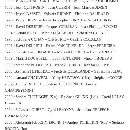
1989 : Philippe DALIBARD – Pascal CHURIN – Sylvain PRODHOMME
1990 : Jean-Cyril ROBIN – Jean GUERIN – Jean-Marie AUDREN
1991 : Pascal BASSET – Sylvain BRIAND – Philippe DALIBARD
1992 : Pascal HERVE – Jean-Christophe CURRIT – Pascal CHURIN
1993 : David DERIQUE – Jacques COUALAN – Jean-Philippe ROUXEL
1994 : Gérard BIGOT – Nicolas JALABERT – Sébastien GUENEE
1995 : Stéphane CONAN – Olivier RIO – Camille COUALAN
1996 : David DELRIEU – Franck VAN DE VELDE – Serge FERREIRA
1997 : Christophe THEBAULT – Mickaël BOULET – Franck TROTEL
1998 : Martial LOCATELLI – Ludovic TURPIN – Vincent BODEAU
1999 : Stéphane PETILLEAU – Franck RENIER – Raphaël JEUNE
2000 :Stéphane PETILLEAU – Frédéric DELALANDE – Guillaume JUDAS
2001 : Arnaud CHAUVEAU – Yuriy KRIVTSOV (Ukr) – Stéphane COUGE
2002 : Freddy BICHOT – Frédéric LECROSNIER – Franck
CHAMPEYMONT
2003 : Sandro GUTTINGER (Sui) – Bastiaan GILING (Hol) – David LELAY
Classe 1.6
2004 : Sébastien DURET – Cyril LEMOINE – Jean-Luc DELPECH
Classe ME 2.2
2005 : Aleksandr KUSCHYNSKI (Blr) – Andrey PCHELKIN (Rus) – Stefano
BOGGIA (Ita)