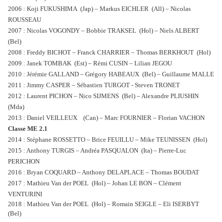
2006 : Koji
FUKUSHIMA
(Jap) – Markus EICHLER (All) – Nicolas
ROUSSEAU
2007 : Nicolas VOGONDY – Bobbie TRAKSEL (Hol) – Niels ALBERT
(Bel)
2008 : Freddy BICHOT – Franck CHARRIER – Thomas BERKHOUT (Hol)
2009 : Janek TOMBAK (Est) – Rémi CUSIN – Lilian JEGOU
2010 : Jérémie GALLAND – Grégory HABEAUX (Bel) – Guillaume MALLE
2011 : Jimmy
CASPER
– Sébastien TURGOT - Steven TRONET
2012 : Laurent PICHON – Nico SIJMENS (Bel) – Alexandre PLIUSHIN
(Mda)
2013 : Daniel VEILLEUX (Can) – Marc FOURNIER – Florian VACHON
Classe ME 2.1
2014 : Stéphane ROSSETTO – Brice FEUILLU – Mike TEUNISSEN (Hol)
2015 : Anthony TURGIS – Andréa PASQUALON (Ita) – Pierre-Luc
PERICHON
2016 : Bryan COQUARD – Anthony DELAPLACE – Thomas BOUDAT
2017 : Mathieu Van der POEL (Hol) – Johan LE BON – Clément
VENTURINI
2018 : Mathieu Van der POEL (Hol) – Romain SEIGLE – Eli ISERBYT
(Bel)