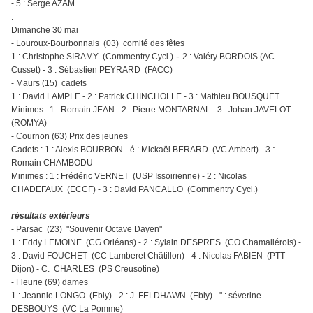
- 5 : Serge AZAM
.
Dimanche 30 mai
- Louroux-Bourbonnais (03) comité des fêtes
-
1 : Christophe SIRAMY (Commentry Cycl.)
2 : Valéry BORDOIS (AC
Cusset) - 3 : Sébastien PEYRARD (FACC)
- Maurs (15) cadets
1 : David LAMPLE - 2 : Patrick CHINCHOLLE - 3 : Mathieu BOUSQUET
Minimes : 1 : Romain JEAN - 2 : Pierre MONTARNAL - 3 : Johan JAVELOT
(ROMYA)
- Cournon (63) Prix des jeunes
:
Cadets : 1 : Alexis BOURBON - é : Mickaël BERARD (VC Ambert) - 3
Romain CHAMBODU
Minimes : 1 : Frédéric VERNET (USP Issoirienne) - 2 : Nicolas
CHADEFAUX (ECCF) - 3 : David PANCALLO (Commentry Cycl.)
.
résultats extérieurs
- Parsac (23) "Souvenir Octave Dayen"
1 : Eddy LEMOINE (CG Orléans) - 2 : Sylain DESPRES (CO Chamaliérois) -
3 : David FOUCHET (CC Lamberet Châtillon) - 4 : Nicolas FABIEN (PTT
Dijon) - C. CHARLES (PS Creusotine)
- Fleurie (69) dames
1 : Jeannie LONGO (Ebly) - 2 : J. FELDHAWN (Ebly) - " : séverine
DESBOUYS (VC La Pomme)