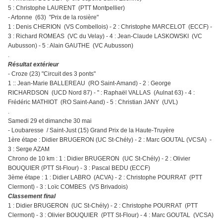
5 : Christophe LAURENT (PTT Montpellier)
- Artonne (63) "Prix de la rosière"
1 : Denis CHERION (VS Combellois) - 2 : Christophe MARCELOT (ECCF) -
3 : Richard ROMEAS (VC du Velay) - 4 : Jean-Claude LASKOWSKI (VC
Aubusson) - 5 : Alain GAUTHE (VC Aubusson)
.
Résultat extérieur
- Croze (23) "Circuit des 3 ponts"
1 :: Jean-Marie BALLEREAU (RO Saint-Amand) - 2 : George
RICHARDSON (UCD Nord 87) - " : Raphaël VALLAS (Aulnat 63) - 4 :
Frédéric MATHIOT (RO Saint-Aand) - 5 : Christian JANY (UVL)
.
Samedi 29 et dimanche 30 mai
- Loubaresse / Saint-Just (15) Grand Prix de la Haute-Truyère
1ère étape : Didier BRUGERON (UC St-Chély) - 2 : Marc GOUTAL (VCSA) -
3 : Serge AZAM
Chrono de 10 km : 1 : Didier BRUGERON (UC St-Chély) - 2 : Olivier
BOUQUIER (PTT St-Flour) - 3 : Pascal BEDU (ECCF)
3ème étape : 1 : Didier LABRO (ACVA) - 2 : Christophe POURRAT (PTT
Clermont) - 3 : Loïc COMBES (VS Brivadois)
Classement final
1 : Didier BRUGERON (UC St-Chély) - 2 : Christophe POURRAT (PTT
Clermont) - 3 : Olivier BOUQUIER (PTT St-Flour) - 4 : Marc GOUTAL (VCSA)