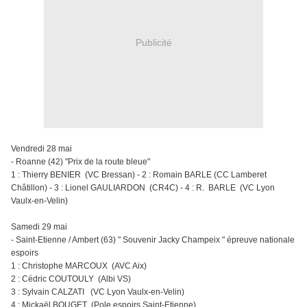
Publicité
Vendredi 28 mai
- Roanne (42) "Prix de la route bleue"
1 : Thierry BENIER (VC Bressan) - 2 : Romain BARLE (CC Lamberet
Châtillon) - 3 : Lionel GAULIARDON (CR4C) - 4 : R. BARLE (VC Lyon
Vaulx-en-Velin)
Samedi 29 mai
- Saint-Etienne / Ambert (63) " Souvenir Jacky Champeix " épreuve nationale
espoirs
1 : Christophe MARCOUX (AVC Aix)
2 : Cédric COUTOULY (Albi VS)
3 : Sylvain CALZATI (VC Lyon Vaulx-en-Velin)
4 : Mickaël BOUGET (Pole espoirs Saint-Etienne)