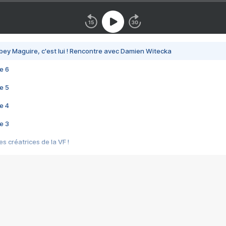
bey Maguire, c'est lui ! Rencontre avec Damien Witecka
e 6
e 5
e 4
e 3
s créatrices de la VF !
e 2
e 1
e Mektoub My Love arrive enfin ! Rencontre avec Shaïn Boumedine et Sal
i : après Toni en famille