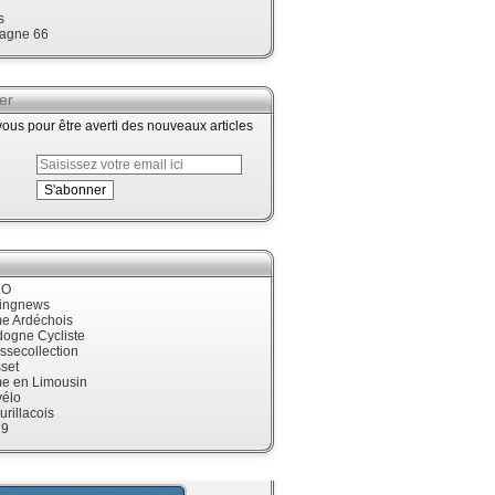
s
agne 66
er
us pour être averti des nouveaux articles
LO
cingnews
me Ardéchois
dogne Cycliste
ssecollection
set
me en Limousin
élo
urillacois
19