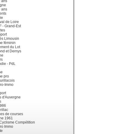
0 ans
gne
0 ans
ents
ie
val de Loire
dF - Grand-Est
tes
port
ès Limousin
e féminin
ement du Lot
ond et Dernys
ne
rs
die - PdL
ne
me pro
urillacois
ro-Immo
port
s d'Auvergne
s
1986
illac
es de courses
ne 1961
 Cyclisme Compétition
ro Immo
te