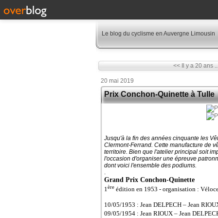
Le blog du cyclisme en Auvergne Limousin
<< Il y a 20 ans ..
20 mai 2019
Prix Conchon-Quinette à Tulle
Jusqu'à la fin des années cinquante les V
Clermont-Ferrand. Cette manufacture de vêt
territoire. Bien que l'atelier principal soit
l'occasion d'organiser une épreuve patronné
dont voici l'ensemble des podiums.
.
Grand Prix Conchon-Quinette
ère
1
édition en 1953 - organisation : Véloc
10/05/1953 : Jean DELPECH – Jean RIO
09/05/1954 : Jean RIOUX – Jean DELP