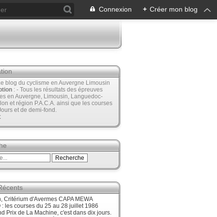
Connexion
+
Créer mon blog
tion
Le blog du cyclisme en Auvergne Limousin
ption
: - Tous les résultats des épreuves
ées en Auvergne, Limousin, Languedoc-
lon et région P.A.C.A. ainsi que les courses
Jours et de demi-fond.
t
he
 Récents
, Critérium d'Avermes CAPA MEWA
 les courses du 25 au 28 juillet 1986
d Prix de La Machine, c'est dans dix jours.