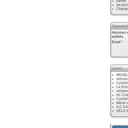
carnet
six jour
Champ
Newslett
Abonnez-vo
publiés.
Email
Liens
MGVE
velora
Cyclis
La Dor
velopre
AC Cus
Cyclis
Mémo v
A.C.V.A
VELO 