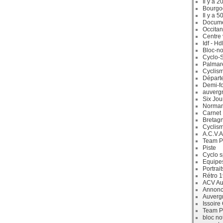
Il y a 2
Bourgo
Il y a 5
Docum
Occitan
Centre 
Idf - H
Bloc-no
Cyclo-S
Palmar
Cyclism
Départ
Demi-f
auverg
Six Jou
Norman
Carnet
Bretag
Cyclis
A.C.V.A
Team P
Piste
Cyclo s
Equipe
Portrait
Rétro 
ACV Aur
Annonc
Auverg
Issoire
Team P
bloc no