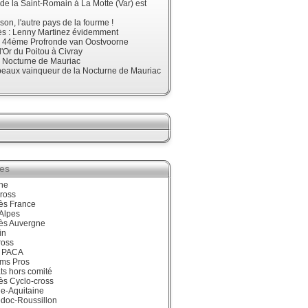
 de la Saint-Romain à La Motte (Var) est
son, l'autre pays de la fourme !
ès : Lenny Martinez évidemment
, 44ème Profronde van Oostvoorne
'Or du Poitou à Civray
, Nocturne de Mauriac
beaux vainqueur de la Nocturne de Mauriac
ies
ne
ross
ès France
Alpes
ès Auvergne
in
ross
 PACA
ums Pros
ts hors comité
ès Cyclo-cross
e-Aquitaine
doc-Roussillon