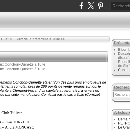
.15 et 16...
Prix de la préfecture à Tulle >>
Présenta
Blog
: 
Descri
disput
Roussil
de Six 
Contac
êtements Conchon-Quinette étaient l'un des plus gros employeurs de
ements comptait près de 200 points de vente répartis sur tout le
Recherc
 implanté à Clermont-Ferrand, la capitale auvergnate n'a jamais eu
e par cette manufacture. Ce n'était pas le cas à Tulle (Corrèze)
Articles
e Club Tulliste
Demain
UX – Jean TORZUOLI
RETRO :
ECH – André MONCAYO
Le Gran