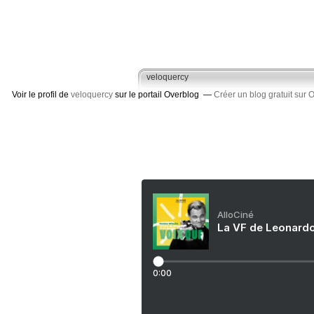
veloquercy
Voir le profil de
veloquercy
sur le portail Overblog
Créer un blog gratuit sur 
AlloCiné
La VF de Leonardo
0:00