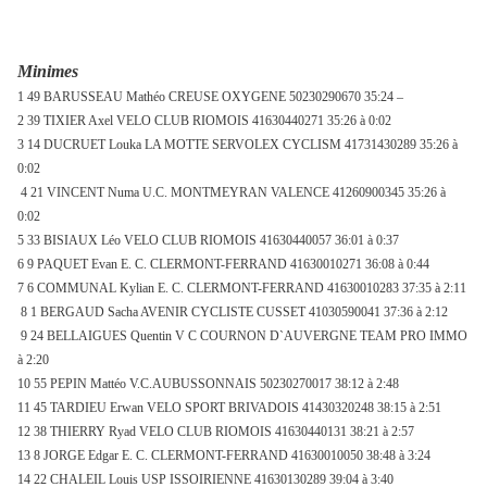
Minimes
1 49 BARUSSEAU Mathéo CREUSE OXYGENE 50230290670 35:24 –
2 39 TIXIER Axel VELO CLUB RIOMOIS 41630440271 35:26 à 0:02
3 14 DUCRUET Louka
LA MOTTE SERVOLEX
CYCLISM 41731430289 35:26 à
0:02
4 21 VINCENT Numa U.C. MONTMEYRAN VALENCE 41260900345 35:26 à
0:02
5 33 BISIAUX Léo VELO CLUB RIOMOIS 41630440057 36:01 à 0:37
6 9 PAQUET Evan E. C. CLERMONT-FERRAND 41630010271 36:08 à 0:44
7 6 COMMUNAL Kylian E. C. CLERMONT-FERRAND 41630010283 37:35 à 2:11
8 1 BERGAUD Sacha AVENIR CYCLISTE CUSSET 41030590041 37:36 à 2:12
9 24 BELLAIGUES Quentin V C COURNON D`AUVERGNE TEAM PRO IMMO
à 2:20
10 55 PEPIN Mattéo V.C.AUBUSSONNAIS 50230270017 38:12 à 2:48
11 45 TARDIEU Erwan VELO SPORT BRIVADOIS 41430320248 38:15 à 2:51
12 38 THIERRY Ryad VELO CLUB RIOMOIS 41630440131 38:21 à 2:57
13 8 JORGE Edgar E. C. CLERMONT-FERRAND 41630010050 38:48 à 3:24
14 22 CHALEIL Louis USP ISSOIRIENNE 41630130289 39:04 à 3:40