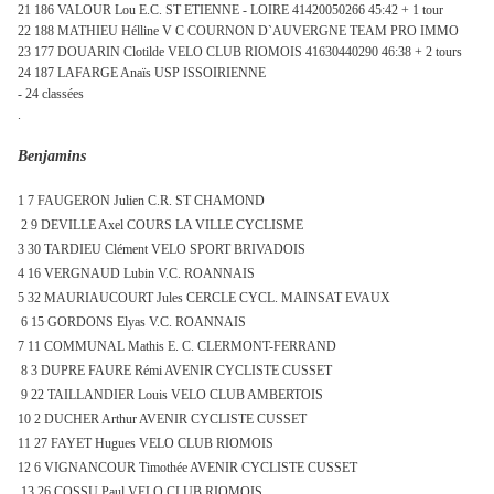
21 186 VALOUR Lou E.C. ST ETIENNE - LOIRE 41420050266 45:42 + 1 tour
22 188 MATHIEU Hélline V C COURNON D`AUVERGNE TEAM PRO IMMO
23 177 DOUARIN Clotilde VELO CLUB RIOMOIS 41630440290 46:38 + 2 tours
24 187 LAFARGE Anaïs USP ISSOIRIENNE
- 24 classées
.
Benjamins
1 7 FAUGERON Julien C.R. ST CHAMOND
2 9 DEVILLE Axel COURS
LA VILLE CYCLISME
3 30 TARDIEU Clément VELO SPORT BRIVADOIS
4 16 VERGNAUD Lubin V.C. ROANNAIS
5 32 MAURIAUCOURT Jules CERCLE CYCL. MAINSAT EVAUX
6 15 GORDONS Elyas V.C. ROANNAIS
7 11 COMMUNAL Mathis E. C. CLERMONT-FERRAND
8 3 DUPRE FAURE Rémi AVENIR CYCLISTE CUSSET
9 22 TAILLANDIER Louis VELO CLUB AMBERTOIS
10 2 DUCHER Arthur AVENIR CYCLISTE CUSSET
11 27 FAYET Hugues VELO CLUB RIOMOIS
12 6 VIGNANCOUR Timothée AVENIR CYCLISTE CUSSET
13 26 COSSU Paul VELO CLUB RIOMOIS