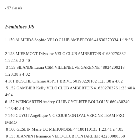
- 57 classés
Féminines J/S
1 150 ALMEIDA Sophie VELO CLUB AMBERTOIS 41630270334 1:19:36
–
2 153 MIERMONT Dilyxine VELO CLUB AMBERTOIS 41630270332
1:22:16 à 2:40
3 159 SILANDE Laura CSM VILLENEUVE GARENNE 48924200218
1:23:38 à 4:02
4 161 BOSCHE Orlanne ASPTT BRIVE 50190220182 1:23:38 à 4:02
5 152 GAMBIER Kelly VELO CLUB AMBERTOIS 41630270376 1:23:40 à
4:04
6 157 WEINGARTEN Audrey CLUB CYCLISTE BOULOU 51660430249
1:23:40 à 4:04
7 146 GUYOT Angélique V C COURNON D`AUVERGNE TEAM PRO
IMMO
8 160 GESLIN Marie UC MEHUNOISE 44180110135 1:23:41 à 4:05
9 155 JEANNIN Hermance VELO CLUB PONTARLIER 42250080358