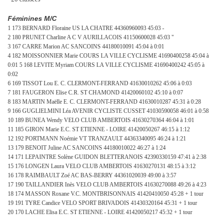
Féminines M/C
1 173 BERNARD Floraine US LA CHATRE 44360960093 45:03 -
2 180 PRUNET Charline A C V AURILLACOIS 41150600028 45:03 "
3 167 CARRE Marion AC SANCOINS 44180010091 45:04 à 0:01
4 182 MOISSONNIER Marie COURS LA VILLE CYCLISME 41690400258 45:04 à
0:01 5 168 LEVITE Myriam COURS LA VILLE CYCLISME 41690400242 45:05 à
0:02
6 169 TISSOT Lou E. C. CLERMONT-FERRAND 41630010262 45:06 à 0:03
7 181 FAUGERON Elise C.R. ST CHAMOND 41420060102 45:10 à 0:07
8 183 MARTIN Maëlle E. C. CLERMONT-FERRAND 41630010287 45:31 à 0:28
9 166 GUGLIELMINI Léa AVENIR CYCLISTE CUSSET 41030590058 46:01 à 0:58
10 189 BUNEA Wendy VELO CLUB AMBERTOIS 41630270364 46:04 à 1:01
11 185 GIRON Marie E.C. ST ETIENNE - LOIRE 41420050267 46:15 à 1:12
12 192 PORTMANN Noémie VT TRANZAULT 44363340095 46:24 à 1:21
13 179 BENOIT Juline AC SANCOINS 44180010022 46:27 à 1:24
14 171 LEPAINTRE Solène GUIDON BLETTERANOIS 42390330159 47:41 à 2:38
15 176 LONGEN Laura VELO CLUB AMBERTOIS 41630270131 48:15 à 3:12
16 178 RAIMBAULT Zoé AC BAS-BERRY 44361020039 49:00 à 3:57
17 190 TAILLANDIER Inès VELO CLUB AMBERTOIS 41630270088 49:26 à 4:23
18 174 MASSON Roxane V.C. MONTBRISONNAIS 41420410050 45:28 + 1 tour
19 191 TYRE Candice VELO SPORT BRIVADOIS 41430320164 45:31 + 1 tour
20 170 LACHE Elisa E.C. ST ETIENNE - LOIRE 41420050217 45:32 + 1 tour