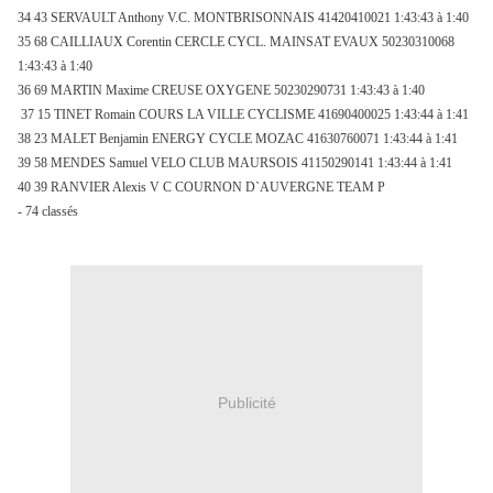
34 43 SERVAULT Anthony V.C. MONTBRISONNAIS 41420410021 1:43:43 à 1:40
35 68 CAILLIAUX Corentin CERCLE CYCL. MAINSAT EVAUX 50230310068
1:43:43 à 1:40
36 69 MARTIN Maxime CREUSE OXYGENE 50230290731 1:43:43 à 1:40
37 15 TINET Romain COURS
LA VILLE CYCLISME
41690400025 1:43:44 à 1:41
38 23 MALET Benjamin ENERGY CYCLE MOZAC 41630760071 1:43:44 à 1:41
39 58 MENDES Samuel VELO CLUB MAURSOIS 41150290141 1:43:44 à 1:41
40 39 RANVIER Alexis V C COURNON D`AUVERGNE TEAM P
- 74 classés
Publicité