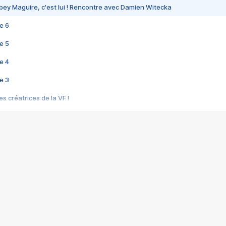
bey Maguire, c'est lui ! Rencontre avec Damien Witecka
e 6
e 5
e 4
e 3
s créatrices de la VF !
e 2
e 1
e Mektoub My Love arrive enfin ! Rencontre avec Shaïn Boumedine et Sal
i : après Toni en famille
elle réalise le bouleversant Dites lui que je l'aime
ais ! Rencontre autour de Vie privée de Rebecca Zlotowski
 de Marguerite, Grave... Rencontre avec Ella Rumpf