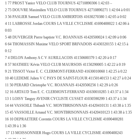
1 77 PROST Yanice VELO CLUB TOURNUS 42710890306 1:42:03 –
2 75 DOUVRE Maximilien VELO CLUB TOURNUS 42710890271 1:42:04 à 0:01
3 56 PASLIER Samuel VELO CLUB AMBERTOIS 41630270380 1:42:05 à 0:02
4 11 LABROSSE Jordan COURS
LA VILLE CYCLISME
41690400022 1:42:06 à
0:03
5 48 DUVERGER Pierre baptiste V.C. ROANNAIS 41420500024 1:42:09 à 0:06
6 64 THOMASSIN Maxime VELO SPORT BRIVADOIS 41430320155 1:42:15 à
0:12
7 4 DELON Anthony A C V AURILLACOIS 41150600379 1:42:20 à 0:17
8 57 MATHIEU Kévin VELO CLUB MAURSOIS 41150290005 1:42:22 à 0:19
9 21 TISSOT Victor E. C. CLERMONT-FERRAND 41630010060 1:42:25 à 0:22
10 40 LEDEME Julien V C PAYS DE SAINT-FLOUR 41150140153 1:42:27 à 0:24
11 50 PERARD Christophe V.C. ROANNAIS 41420500256 1:42:29 à 0:26
12 16 ARTAUD Tom E. C. CLERMONT-FERRAND 41630010285 1:43:37 à 1:34
13 1 LOISY Tanguy AVENIR CYCLISTE CUSSET 41030590299 1:43:37 à 1:34
14 44 VASSOILE Thibault V.C. MONTBRISONNAIS 41420410131 1:43:38 à 1:35
15 45 VASSOILLE Arnaud V.C. MONTBRISONNAIS 41420410123 1:43:38 à 1:35
16 10 DEPRAETERE Corentin COURS
LA VILLE CYCLISME
41690400281
1:43:39 à 1:36
17 13 MOISSONNIER Hugo COURS
LA VILLE CYCLISME
41690400243