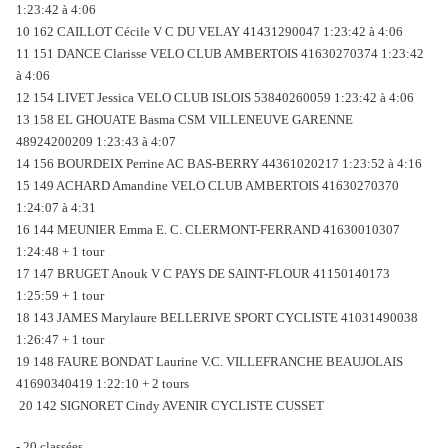
1:23:42 à 4:06
10 162 CAILLOT Cécile V C DU VELAY 41431290047 1:23:42 à 4:06
11 151 DANCE Clarisse VELO CLUB AMBERTOIS 41630270374 1:23:42
à 4:06
12 154 LIVET Jessica VELO CLUB ISLOIS 53840260059 1:23:42 à 4:06
13 158 EL GHOUATE Basma CSM VILLENEUVE GARENNE
48924200209 1:23:43 à 4:07
14 156 BOURDEIX Perrine AC BAS-BERRY 44361020217 1:23:52 à 4:16
15 149 ACHARD Amandine VELO CLUB AMBERTOIS 41630270370
1:24:07 à 4:31
16 144 MEUNIER Emma E. C. CLERMONT-FERRAND 41630010307
1:24:48 + 1 tour
17 147 BRUGET Anouk V C PAYS DE SAINT-FLOUR 41150140173
1:25:59 + 1 tour
18 143 JAMES Marylaure BELLERIVE SPORT CYCLISTE 41031490038
1:26:47 + 1 tour
19 148 FAURE BONDAT Laurine V.C. VILLEFRANCHE BEAUJOLAIS
41690340419 1:22:10 + 2 tours
20 142 SIGNORET Cindy AVENIR CYCLISTE CUSSET
- 20 classées