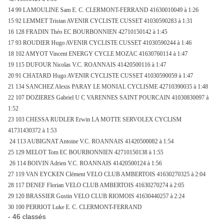
14 99 LAMOULINE Sam E. C. CLERMONT-FERRAND 41630010049 à 1:26
15 92 LEMMET Tristan AVENIR CYCLISTE CUSSET 41030590283 à 1:31
16 128 FRADIN Théo EC BOURBONNIEN 42710150142 à 1:45
17 93 ROUDIER Hugo AVENIR CYCLISTE CUSSET 41030590244 à 1:46
18 102 AMYOT Vincent ENERGY CYCLE MOZAC 41630760114 à 1:47
19 115 DUFOUR Nicolas V.C. ROANNAIS 41420500116 à 1:47
20 91 CHATARD Hugo AVENIR CYCLISTE CUSSET 41030590059 à 1:47
21 134 SANCHEZ Alexis PARAY LE MONIAL CYCLISME 42710390035 à 1:48
22 107 DOZIERES Gabriel U C VARENNES SAINT POURCAIN 41030830097 à
1:52
23 103 CHESSA RUDLER Erwin
LA MOTTE SERVOLEX
CYCLISM
41731430372 à 1:53
24 113 AUBIGNAT Antoine V.C. ROANNAIS 41420500082 à 1:54
25 129 MELOT Tom EC BOURBONNIEN 42710150138 à 1:55
26 114 BOIVIN Adrien V.C. ROANNAIS 41420500124 à 1:56
27 119 VAN EYCKEN Clément VELO CLUB AMBERTOIS 41630270325 à 2:04
28 117 DENEF Florian VELO CLUB AMBERTOIS 41630270274 à 2:05
29 120 BRASSIER Gustin VELO CLUB RIOMOIS 41630440257 à 2:24
30 100 PERRIOT Luke E. C. CLERMONT-FERRAND
- 46 classés