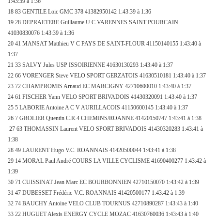
1:43:39 à 1:36
18 83 GENTILE Loic GMC 378 41382950142 1:43:39 à 1:36
19 28 DEPRAETERE Guillaume U C VARENNES SAINT POURCAIN
41030830076 1:43:39 à 1:36
20 41 MANSAT Matthieu V C PAYS DE SAINT-FLOUR 41150140155 1:43:40 à
1:37
21 33 SALVY Jules USP ISSOIRIENNE 41630130293 1:43:40 à 1:37
22 66 VORENGER Steve VELO SPORT GERZATOIS 41630510181 1:43:40 à 1:37
23 72 CHAMPROMIS Arnaud EC MARCIGNY 42710600010 1:43:40 à 1:37
24 61 FISCHER Yann VELO SPORT BRIVADOIS 41430320091 1:43:40 à 1:37
25 5 LABORIE Antoine A C V AURILLACOIS 41150600145 1:43:40 à 1:37
26 7 GROLIER Quentin C.R.4 CHEMINS/ROANNE 41420150747 1:43:41 à 1:38
27 63 THOMASSIN Laurent VELO SPORT BRIVADOIS 41430320283 1:43:41 à
1:38
28 49 LAURENT Hugo V.C. ROANNAIS 41420500044 1:43:41 à 1:38
29 14 MORAL Paul André COURS
LA VILLE CYCLISME
41690400277 1:43:42 à
1:39
30 71 CUISSINAT Jean Marc EC BOURBONNIEN 42710150070 1:43:42 à 1:39
31 47 DUBESSET Frédéric
V.C. ROANNAIS 41420500177 1:43:42 à 1:39
32 74 BAUCHY Antoine VELO CLUB TOURNUS 42710890287 1:43:43 à 1:40
33 22 HUGUET Alexis ENERGY CYCLE MOZAC 41630760036 1:43:43 à 1:40