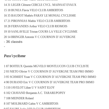
14 31 LEGER Clément CERCLE CYCL. MAINSAT EVAUX
15 18 BUNEA Flavia VELO CLUB AMBERTOIS
16 35 BAUDOT Mathéo PARAY LE MONIAL CYCLISME
17 21 PIRONNIAS Mathis VELO CLUB AMBERTOIS
18 28 FERNANDES Arthur VELO CLUB RIOMOIS
19 10 SANLAVILLE Tristan COURS
LA VILLE CYCLISME
20 14 BRINGER Antonin V C COURNON D`AUVERGNE
- 36 classés
-
Pass’cyclisme
1 87 BOITEUX Quentin MGVELO MONTLUCON CLUB CYCLISTE
2 93 NIETO Olivier V C COURNON D`AUVERGNE TEAM PRO IMMO
3 95 SCHMIDT Yoan V C COURNON D`AUVERGNE TEAM PRO IMMO
4 90 DURAND Eric V C COURNON D`AUVERGNE TEAM PRO IMMO
5 110 JAVELOT Lilian U V SAINT ELOY
6 102 CHAVAND Benjamin A.C. TARARE/POPEY
7 108 MEINDER Roland
8 107 MOLIMARD Gabin V C AMBERTOIS