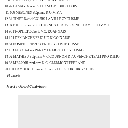
9 97 FAURE Jacky VELO CLUB AMBERTOIS
10 99 DEMAY Marien VELO SPORT BRIVADOIS
11 106 MESONES Stéphane R.O.M.Y.A
12 84 TINET Daniel COURS
LA VILLE CYCLISME
13 94 NIETO Rémi V C COURNON D`AUVERGNE TEAM PRO IMMO
14 96 PROPHETE Ceéric V.C. ROANNAIS
15 104 DEMANCHE ERIC UC DIGOINAISE
16 81 ROSIERE Lionel AVENIR CYCLISTE CUSSET
17 103 FUZY Adrien PARAY LE MONIAL CYCLISME
18 92 MATHIEU Stéphane V C COURNON D`AUVERGNE TEAM PRO IMMO
19 86 MESSORI Anthony E. C. CLERMONT-FERRAND
20 100 LAMBERT François Xavier VELO SPORT BRIVADOIS
- 28 classés
- Merci à Gérard Combrisson