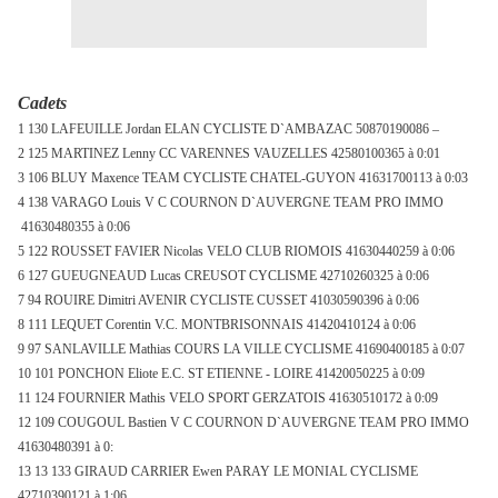
Cadets
1 130 LAFEUILLE Jordan ELAN CYCLISTE D`AMBAZAC 50870190086 –
2 125 MARTINEZ Lenny CC VARENNES VAUZELLES 42580100365 à 0:01
3 106 BLUY Maxence TEAM CYCLISTE CHATEL-GUYON 41631700113 à 0:03
4 138 VARAGO Louis V C COURNON D`AUVERGNE TEAM PRO IMMO
41630480355 à 0:06
5 122 ROUSSET FAVIER Nicolas VELO CLUB RIOMOIS 41630440259 à 0:06
6 127 GUEUGNEAUD Lucas CREUSOT CYCLISME 42710260325 à 0:06
7 94 ROUIRE Dimitri AVENIR CYCLISTE CUSSET 41030590396 à 0:06
8 111 LEQUET Corentin V.C. MONTBRISONNAIS 41420410124 à 0:06
9 97 SANLAVILLE Mathias COURS
LA VILLE CYCLISME
41690400185 à 0:07
10 101 PONCHON Eliote E.C. ST ETIENNE - LOIRE 41420050225 à 0:09
11 124 FOURNIER Mathis VELO SPORT GERZATOIS 41630510172 à 0:09
12 109 COUGOUL Bastien V C COURNON D`AUVERGNE TEAM PRO IMMO
41630480391 à 0:
13 13 133 GIRAUD CARRIER Ewen PARAY LE MONIAL CYCLISME
42710390121 à 1:06