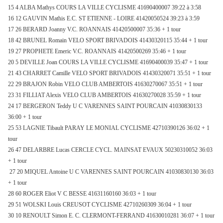
15 4 ALBA Mathys COURS
LA VILLE CYCLISME
41690400007 39:22 à 3:58
16 12 GAUVIN Mathis E.C. ST ETIENNE - LOIRE 41420050524 39:23 à 3:59
17 26 BERARD Joanny V.C. ROANNAIS 41420500007 35:36 + 1 tour
18 42 BRUNEL Romain VELO SPORT BRIVADOIS 41430320115 35:44 + 1 tour
19 27 PROPHETE Emeric V.C. ROANNAIS 41420500269 35:46 + 1 tour
20 5 DEVILLE Joan COURS
LA VILLE CYCLISME
41690400039 35:47 + 1 tour
21 43 CHARRET Camille VELO SPORT BRIVADOIS 41430320071 35:51 + 1 tour
22 29 BRAJON Robin VELO CLUB AMBERTOIS 41630270067 35:51 + 1 tour
23 31 FILLIAT Alexis VELO CLUB AMBERTOIS 41630270028 35:59 + 1 tour
24 17 BERGERON Teddy U C VARENNES SAINT POURCAIN 41030830133
36:00 + 1 tour
25 53 LAGNIE Tibault PARAY LE MONIAL CYCLISME 42710390126 36:02 + 1
tour
26 47 DELARBRE Lucas CERCLE CYCL. MAINSAT EVAUX 50230310052 36:03
+ 1 tour
27 20 MIQUEL Antoine U C VARENNES SAINT POURCAIN 41030830130 36:03
+ 1 tour
28 60 ROGER Eliot V C BESSE 41631160160 36:03 + 1 tour
29 51 WOLSKI Louis CREUSOT CYCLISME 42710260309 36:04 + 1 tour
30 10 RENOULT Simon E. C. CLERMONT-FERRAND 41630010281 36:07 + 1 tour