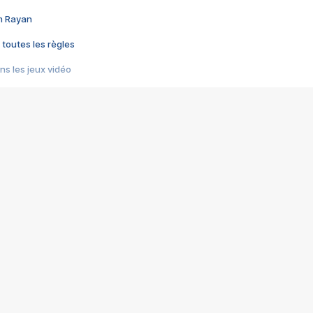
im Rayan
 toutes les règles
s les jeux vidéo
us choquant de Rockstar ? - Le scandale BULLY
e plus moche de Steam
du RÊVE tourne au CAUCHEMAR
pendant 8 heures
it… à tort
umiliés par un jeu vidéo
ire - Final Fantasy 8
ti un empire - Age of Empires
story DOFUS