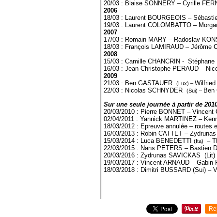
20/03 : Blaise SONNERY – Cyrille F
2006
18/03 : Laurent BOURGEOIS – Sébas
19/03 : Laurent COLOMBATTO – Morg
2007
17/03 : Romain MARY – Radoslav K
18/03 : François LAMIRAUD – Jérôm
2008
15/03 : Camille CHANCRIN - Stéphane
16/03 : Jean-Christophe PERAUD – Ni
2009
21/03 : Ben GASTAUER
Wilfrie
(Lux) –
22/03 : Nicolas SCHNYDER
Ben
(Sui) –
Sur une seule journée à partir de 201
20/03/2010 : Pierre BONNET – Vincen
02/04/2011 : Yannick MARTINEZ – Ke
18/03/2012 : Epreuve annulée – routes 
16/03/2013 : Robin CATTET – Zydru
15/03/2014 : Luca BENEDETTI
– T
(Ita)
22/03/2015 : Nans PETERS – Bastien
20/03/2016 : Zydrunas SAVICKAS (Li
19/03/2017 : Vincent ARNAUD – Gabin
18/03/2018 : Dimitri BUSSARD (Sui) 
Re