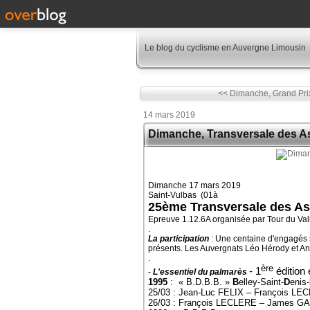
Le blog du cyclisme en Auvergne Limousin
<< Dimanche, Grand Prix
14 mars 2019
Dimanche, Transversale des As
Dimanche 17 mars 2019
Saint-Vulbas (01à
25ème Transversale des As 
Epreuve 1.12.6A organisée par Tour du Va
.
La participation
: Une centaine d'engagés 
présents. Les Auvergnats Léo Hérody et An
.
ère
- 1
édition
-
L'essentiel du palmarès
1995
: « B.D.B.B. »
B
elley-Saint-
D
enis-
25/03 : Jean-Luc FELIX – François
26/03 : François LECLERE – James G