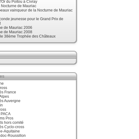
'Or du Poitou à Civray
, Nocturne de Mauriac
beaux vainqueur de la Nocturne de Mauriac
onde jeunesse pour le Grand Prix de
t
ne de Mauriac 2006
ne de Mauriac 2008
t le 38ème Trophée des Châteaux
ies
ne
ross
ès France
Alpes
ès Auvergne
in
ross
 PACA
ums Pros
ts hors comité
ès Cyclo-cross
e-Aquitaine
doc-Roussillon