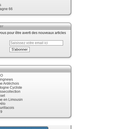
s
agne 66
er
us pour être averti des nouveaux articles
LO
cingnews
me Ardéchois
dogne Cycliste
ssecollection
set
me en Limousin
élo
urillacois
19