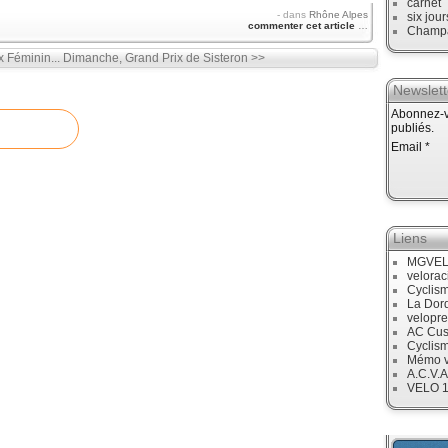
carnet
-
dans
Rhône Alpes
six jour
commenter cet article
…
Champ
 Féminin...
Dimanche, Grand Prix de Sisteron >>
Newslett
Abonnez-vo
publiés.
Email
Liens
MGVE
velora
Cyclis
La Dor
velopre
AC Cus
Cyclis
Mémo v
A.C.V.A
VELO 