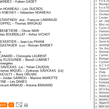
Il y a 2
ERNANDEZ – Fabien GADET
Bourgo
Il y a 5
tien HOAREAU – Loïc DUCROS
Docum
an KNEISKY – Sébastien HOAREAU
Occitan
Centre 
ONSTANTINOV
François LAMIRAUD
(Bul) –
Idf - H
e COPPEL – Thomas BRIGAUD
Bloc-no
Cyclo-S
 BENETIERE – Olivier NARI
Palmar
colas BOURDILLAT – Arthur VICHOT
Cyclism
Départ
d EXERTIER – Jean-Lou PAIANI
Demi-f
auverg
 GASTAUER
Romain BARDET
(Lux) –
Six Jou
Norman
0
Carnet
t CANARD – Christophe LAURENT
Bretag
nny ELISSONDE – Benoît LUMINET
Cyclis
enneigées
A.C.V.A
nas SAVICKAS
Yohan CAUQUIL
(Lit) –
Team P
homas MIQUEL – Zydrunas SAVICKAS (Lit)
Piste
 DUCULTY – Boris ORLHAC
Cyclo s
t) – Jordan SARROU – Maxime MAROTTE
Equipe
 FINE – Léo DANES
Portrait
– Vincent ARNAUD – Antoine BRAVARD
Rétro 
ACV Aur
Annonc
Auverg
Issoire
Team P
post
0
bloc no