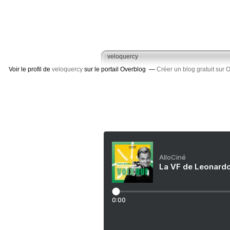
veloquercy
Voir le profil de
veloquercy
sur le portail Overblog
Créer un blog gratuit sur 
AlloCiné
La VF de Leonardo
0:00