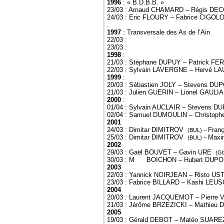
1996
: « B.D.B.B. »
23/03 : Arnaud CHAMARD – Régis DE
24/03 : Eric FLOURY – Fabrice CIGO
.
1997
: Transversale des As de l’Ain
22/03 :
23/03 :
1998
:
21/03 : Stéphane DUPUY – Patrick FE
22/03 : Sylvain LAVERGNE – Hervé L
1999
:
20/03 : Sébastien JOLY – Stevens D
21/03 : Julien GUERIN – Lionel GAUL
2000
:
01/04 : Sylvain AUCLAIR – Stevens
02/04 : Samuel DUMOULIN – Christop
2001
24/03 : Dimitar DIMITROV
Fran
(BUL) –
25/03 : Dimitar DIMITROV
Maxi
(BUL) –
2002
29/03 : Gaël BOUVET – Gavin URE
(Gb
30/03 : M BOICHON – Hubert DUPO
2003
22/03 : Yannick NOIRJEAN – Risto U
23/03 : Fabrice BILLARD – Kashi LE
2004
20/03 : Laurent JACQUEMOT – Pierre 
21/03 : Jérôme BRZEZICKI – Mathie
2005
19/03 : Gérald DEBOT – Matéo SUARE