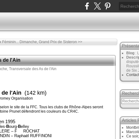
 Féminin...
Dimanche, Grand Prix de Sisteron >>
Présenta
Blog
: 
Descri
 de l'Ain
disput
Roussil
de Six 
Contac
de l'Ain
(142 km)
Recherc
lromey Organisation
selon le site de la FFC. Tous les clubs de Rhône-Alpes seront
toine Prunet défendront les couleurs du CR4C.
Articles
 en 1995
les-
B
ourg-
B
elley
Montbri
 LECLERE – F ROCHAT
Marcol
ANDIN – Raphaël RUFFINONI
Ce soir