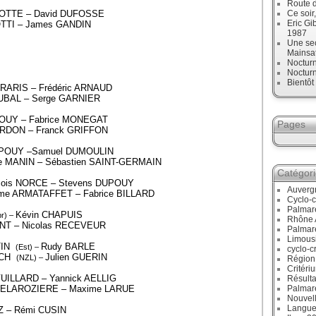
Route d
COTTE – David DUFOSSE
Ce soir
Eric Gi
LOTTI – James GANDIN
1987
Une sec
Mainsa
Noctur
Noctur
Bientô
RRARIS – Frédéric ARNAUD
AUBAL – Serge GARNIER
UPOUY – Fabrice MONEGAT
Pages
IARDON – Franck GRIFFON
 DUPOUY –Samuel DUMOULIN
he MANIN – Sébastien SAINT-GERMAIN
Catégor
çois NORCE – Stevens DUPOUY
Auverg
me ARMATAFFET – Fabrice BILLARD
Cyclo-c
Palmar
Kévin CHAPUIS
r) –
Rhône 
NT – Nicolas RECEVEUR
Palmar
Limous
STIN
Rudy BARLE
(Est) –
cyclo-c
USCH
Julien GUERIN
(NZL) –
Région
Critéri
VUILLARD – Yannick AELLIG
Résulta
u DELAROZIERE – Maxime LARUE
Palmar
Nouvell
Langue
Z – Rémi CUSIN