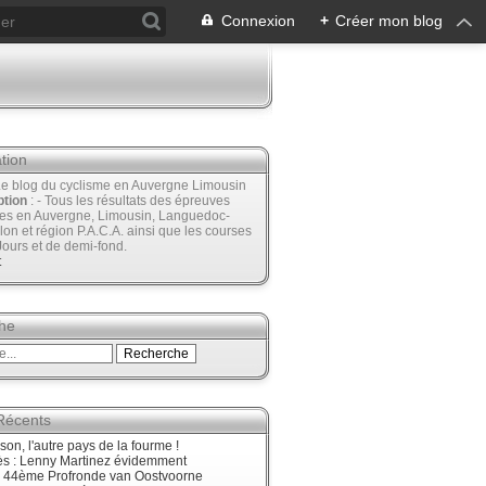
Connexion
+
Créer mon blog
tion
Le blog du cyclisme en Auvergne Limousin
ption
: - Tous les résultats des épreuves
ées en Auvergne, Limousin, Languedoc-
lon et région P.A.C.A. ainsi que les courses
Jours et de demi-fond.
t
he
 Récents
son, l'autre pays de la fourme !
ès : Lenny Martinez évidemment
, 44ème Profronde van Oostvoorne