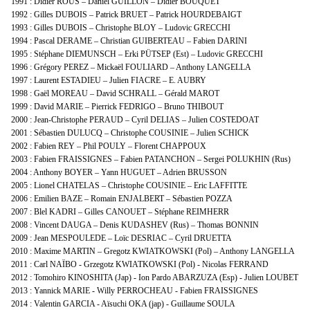
1991 : Didier ROUS – Daniel GUILLON – Didier BOUQUET
1992 : Gilles DUBOIS – Patrick BRUET – Patrick HOURDEBAIGT
1993 : Gilles DUBOIS – Christophe BLOY – Ludovic GRECCHI
1994 : Pascal DERAME – Christian GUIBERTEAU – Fabien DARINI
1995 : Stéphane DIEMUNSCH – Erki PÜTSEP (Est) – Ludovic GRECCHI
1996 : Grégory PEREZ – Mickaël FOULIARD – Anthony LANGELLA
1997 : Laurent ESTADIEU – Julien FIACRE – E. AUBRY
1998 : Gaël MOREAU – David SCHRALL – Gérald MAROT
1999 : David MARIE – Pierrick FEDRIGO – Bruno THIBOUT
2000 : Jean-Christophe PERAUD – Cyril DELIAS – Julien COSTEDOAT
2001 : Sébastien DULUCQ – Christophe COUSINIE – Julien SCHICK
2002 : Fabien REY – Phil POULY – Florent CHAPPOUX
2003 : Fabien FRAISSIGNES – Fabien PATANCHON – Sergei POLUKHIN (Rus)
2004 : Anthony BOYER – Yann HUGUET – Adrien BRUSSON
2005 : Lionel CHATELAS – Christophe COUSINIE – Eric LAFFITTE
2006 : Emilien BAZE – Romain ENJALBERT – Sébastien POZZA
2007 : Blel KADRI – Gilles CANOUET – Stéphane REIMHERR
2008 : Vincent DAUGA – Denis KUDASHEV (Rus) – Thomas BONNIN
2009 : Jean MESPOULEDE – Loïc DESRIAC – Cyril DRUETTA
2010 : Maxime MARTIN – Gregotz KWIATKOWSKI (Pol) – Anthony LANGELLA
2011 : Carl NAÏBO - Grzegotz KWIATKOWSKI (Pol) - Nicolas FERRAND
2012 : Tomohiro KINOSHITA (Jap) - Ion Pardo ABARZUZA (Esp) - Julien LOUBET
2013 : Yannick MARIE - Willy PERROCHEAU - Fabien FRAISSIGNES
2014 : Valentin GARCIA - Aïsuchi OKA (jap) - Guillaume SOULA