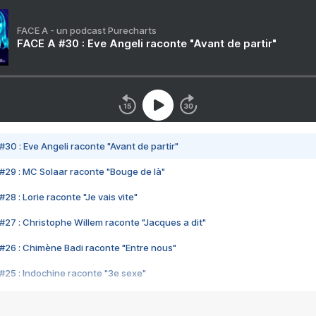
FACE A - un podcast Purecharts
FACE A #30 : Eve Angeli raconte "Avant de partir"
#30 : Eve Angeli raconte "Avant de partir"
#29 : MC Solaar raconte "Bouge de là"
28 : Lorie raconte "Je vais vite"
#27 : Christophe Willem raconte "Jacques a dit"
#26 : Chimène Badi raconte "Entre nous"
#25 : Indochine raconte "3e sexe"
#24 : Zaho raconte "C'est chelou"