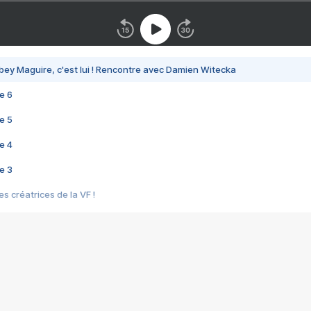
bey Maguire, c'est lui ! Rencontre avec Damien Witecka
e 6
e 5
e 4
e 3
s créatrices de la VF !
e 2
e 1
e Mektoub My Love arrive enfin ! Rencontre avec Shaïn Boumedine et Sal
i : après Toni en famille