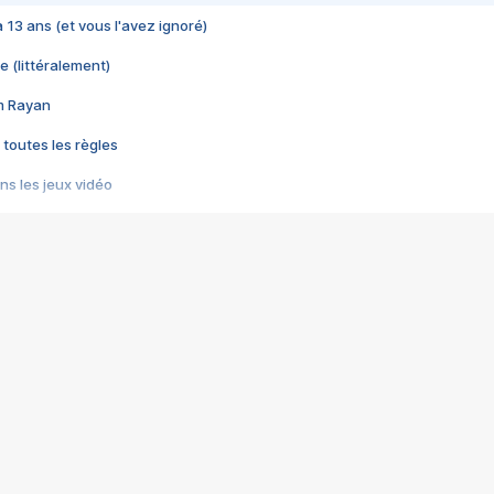
 a 13 ans (et vous l'avez ignoré)
e (littéralement)
im Rayan
 toutes les règles
s les jeux vidéo
us choquant de Rockstar ? - Le scandale BULLY
e plus moche de Steam
du RÊVE tourne au CAUCHEMAR
pendant 8 heures
it… à tort
umiliés par un jeu vidéo
ire - Final Fantasy 8