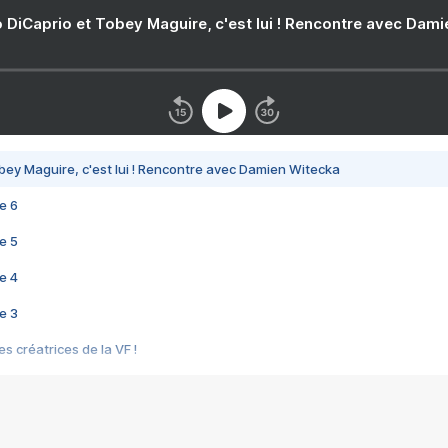
 DiCaprio et Tobey Maguire, c'est lui ! Rencontre avec Dam
bey Maguire, c'est lui ! Rencontre avec Damien Witecka
e 6
e 5
e 4
e 3
s créatrices de la VF !
e 2
e 1