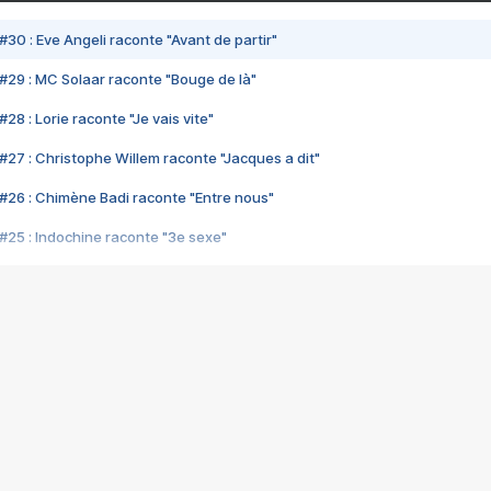
#30 : Eve Angeli raconte "Avant de partir"
#29 : MC Solaar raconte "Bouge de là"
28 : Lorie raconte "Je vais vite"
#27 : Christophe Willem raconte "Jacques a dit"
#26 : Chimène Badi raconte "Entre nous"
#25 : Indochine raconte "3e sexe"
#24 : Zaho raconte "C'est chelou"
#23 : Patrick Bruel raconte "Au café des délices"
#22 : Kyo raconte "Le chemin"
#21 : Nolwenn Leroy raconte "Cassé"
#20 : Patrick Hernandez raconte "Born to be alive"
#19 : Lorie raconte "Près de moi"