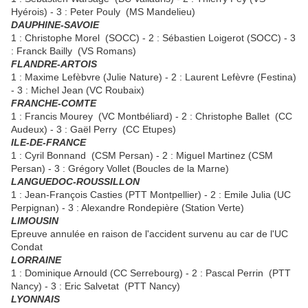
Hyérois) - 3 : Peter Pouly (MS Mandelieu)
DAUPHINE-SAVOIE
1 : Christophe Morel (SOCC) - 2 : Sébastien Loigerot (SOCC) - 3
: Franck Bailly (VS Romans)
FLANDRE-ARTOIS
1 : Maxime Lefèbvre (Julie Nature) - 2 : Laurent Lefèvre (Festina)
- 3 : Michel Jean (VC Roubaix)
FRANCHE-COMTE
1 : Francis Mourey (VC Montbéliard) - 2 : Christophe Ballet (CC
Audeux) - 3 : Gaël Perry (CC Etupes)
ILE-DE-FRANCE
1 : Cyril Bonnand (CSM Persan) - 2 : Miguel Martinez (CSM
Persan) - 3 : Grégory Vollet (Boucles de la Marne)
LANGUEDOC-ROUSSILLON
1 : Jean-François Casties (PTT Montpellier) - 2 : Emile Julia (UC
Perpignan) - 3 : Alexandre Rondepière (Station Verte)
LIMOUSIN
Epreuve annulée en raison de l'accident survenu au car de l'UC
Condat
LORRAINE
1 : Dominique Arnould (CC Serrebourg) - 2 : Pascal Perrin (PTT
Nancy) - 3 : Eric Salvetat (PTT Nancy)
LYONNAIS