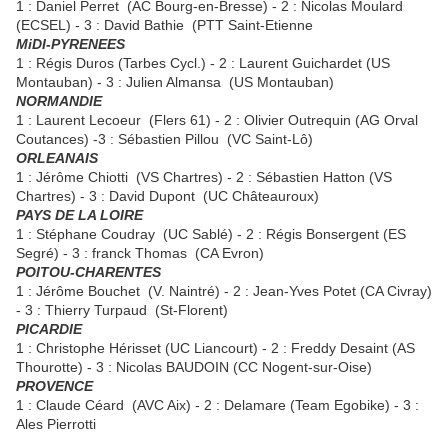
1 : Daniel Perret (AC Bourg-en-Bresse) - 2 : Nicolas Moulard
(ECSEL) - 3 : David Bathie (PTT Saint-Etienne
MiDI-PYRENEES
1 : Régis Duros (Tarbes Cycl.) - 2 : Laurent Guichardet (US
Montauban) - 3 : Julien Almansa (US Montauban)
NORMANDIE
1 : Laurent Lecoeur (Flers 61) - 2 : Olivier Outrequin (AG Orval
Coutances) -3 : Sébastien Pillou (VC Saint-Lô)
ORLEANAIS
1 : Jérôme Chiotti (VS Chartres) - 2 : Sébastien Hatton (VS
Chartres) - 3 : David Dupont (UC Châteauroux)
PAYS DE LA LOIRE
1 : Stéphane Coudray (UC Sablé) - 2 : Régis Bonsergent (ES
Segré) - 3 : franck Thomas (CA Evron)
POITOU-CHARENTES
1 : Jérôme Bouchet (V. Naintré) - 2 : Jean-Yves Potet (CA Civray)
- 3 : Thierry Turpaud (St-Florent)
PICARDIE
1 : Christophe Hérisset (UC Liancourt) - 2 : Freddy Desaint (AS
Thourotte) - 3 : Nicolas BAUDOIN (CC Nogent-sur-Oise)
PROVENCE
1 : Claude Céard (AVC Aix) - 2 : Delamare (Team Egobike) - 3 :
Ales Pierrotti