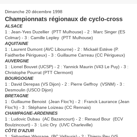
Dimanche 20 décembre 1998
Championnats régionaux de cyclo-cross
ALSACE
1 : Jean-Yves Duzellier (PTT Mulhouse) - 2 : Marc Singer (ES
Colmar) - 3 : Camille Lepley (PTT Mulhouse)
AQUITAINE
1 : Laurent Dumont (AVC Libourne) - 2 : Mickaël Estève (P.
Faidherbe Périgueux) - 3 : Guillaume Carreau (CC Périgueux)
AUVERGNE
1 : Lionel Bouvet (UCSP) - 2 : Yannick Maurin (V43 Le Puy) - 3 :
Christophe Pourrat (PTT Clermont)
BOURGOGNE
1 : David Derepas (VS Dijon) - 2 : Pierre Geffroy (VSNM) - 3 :
Desmoulin (USCO Dijon)
BRETAGNE
1 : Guillaume Benoist (Jean Floc'h) - 2 : Franck Laurance (Jean
Floc'h) - 3 : Stéphane Loizeau (CC Rennais)
CHAMPAGNE-ARDENNES
1 : Ludovic Dubau (AC Bazancourt) - 2 : Renaud Bour (ECV
Boulzincourt) - 3 : Loïc Ory (UVC Charleville)
CÔTE D'AZUR
1 : Sébastien Warsage (BC Vallauris) - 2 : Thierry Pey (VS