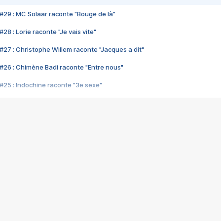
#29 : MC Solaar raconte "Bouge de là"
28 : Lorie raconte "Je vais vite"
#27 : Christophe Willem raconte "Jacques a dit"
#26 : Chimène Badi raconte "Entre nous"
#25 : Indochine raconte "3e sexe"
#24 : Zaho raconte "C'est chelou"
#23 : Patrick Bruel raconte "Au café des délices"
#22 : Kyo raconte "Le chemin"
#21 : Nolwenn Leroy raconte "Cassé"
#20 : Patrick Hernandez raconte "Born to be alive"
#19 : Lorie raconte "Près de moi"
#18 : Michael Jones raconte "A nos actes manqués" (avec Jean-Jacque