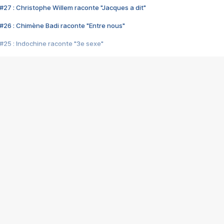
#27 : Christophe Willem raconte "Jacques a dit"
#26 : Chimène Badi raconte "Entre nous"
#25 : Indochine raconte "3e sexe"
#24 : Zaho raconte "C'est chelou"
#23 : Patrick Bruel raconte "Au café des délices"
#22 : Kyo raconte "Le chemin"
#21 : Nolwenn Leroy raconte "Cassé"
#20 : Patrick Hernandez raconte "Born to be alive"
#19 : Lorie raconte "Près de moi"
#18 : Michael Jones raconte "A nos actes manqués" (avec Jean-Jacque
#17 : Khaled raconte "Aïcha"
#16 : Corneille raconte "Parce qu'on vient de loin"
#15 : Indochine raconte "L'aventurier"