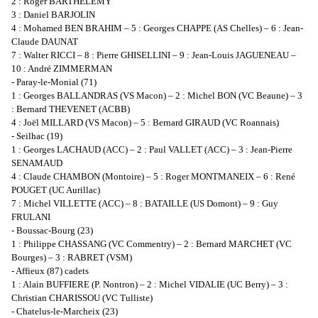
2 : Roger BARTHELEMY
3 : Daniel BARJOLIN
4 : Mohamed BEN BRAHIM – 5 : Georges CHAPPE (AS Chelles) – 6 : Jean-
Claude DAUNAT
7 : Walter RICCI – 8 : Pierre GHISELLINI – 9 : Jean-Louis JAGUENEAU –
10 : André ZIMMERMAN
- Paray-le-Monial (71)
1 : Georges BALLANDRAS (VS Macon) – 2 : Michel BON (VC Beaune) – 3
: Bernard THEVENET (ACBB)
4 : Joël MILLARD (VS Macon) – 5 : Bernard GIRAUD (VC Roannais)
- Seilhac (19)
1 : Georges LACHAUD (ACC) – 2 : Paul VALLET (ACC) – 3 : Jean-Pierre
SENAMAUD
4 : Claude CHAMBON (Montoire) – 5 : Roger MONTMANEIX – 6 : René
POUGET (UC Aurillac)
7 : Michel VILLETTE (ACC) – 8 : BATAILLE (US Domont) – 9 : Guy
FRULANI
- Boussac-Bourg (23)
1 : Philippe CHASSANG (VC Commentry) – 2 : Bernard MARCHET (VC
Bourges) – 3 : RABRET (VSM)
- Affieux (87) cadets
1 : Alain BUFFIERE (P. Nontron) – 2 : Michel VIDALIE (UC Berry) – 3 :
Christian CHARISSOU (VC Tulliste)
- Chatelus-le-Marcheix (23)