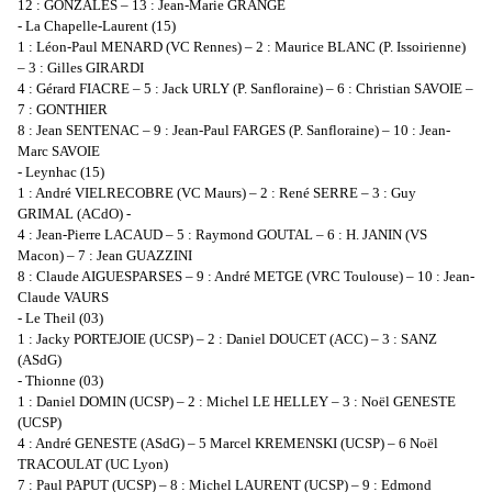
12 : GONZALES – 13 : Jean-Marie GRANGE
- La Chapelle-Laurent (15)
1 : Léon-Paul MENARD (VC Rennes) – 2 : Maurice BLANC (P. Issoirienne)
– 3 : Gilles GIRARDI
4 : Gérard FIACRE – 5 : Jack URLY (P. Sanfloraine) – 6 : Christian SAVOIE –
7 : GONTHIER
8 : Jean SENTENAC – 9 : Jean-Paul FARGES (P. Sanfloraine) – 10 : Jean-
Marc SAVOIE
- Leynhac (15)
1 : André VIELRECOBRE (VC Maurs) – 2 : René SERRE – 3 : Guy
GRIMAL (ACdO) -
4 : Jean-Pierre LACAUD – 5 : Raymond GOUTAL – 6 : H. JANIN (VS
Macon) – 7 : Jean GUAZZINI
8 : Claude AIGUESPARSES – 9 : André METGE (VRC Toulouse) – 10 : Jean-
Claude VAURS
- Le Theil (03)
1 : Jacky PORTEJOIE (UCSP) – 2 : Daniel DOUCET (ACC) – 3 : SANZ
(ASdG)
- Thionne (03)
1 : Daniel DOMIN (UCSP) – 2 : Michel LE HELLEY – 3 : Noël GENESTE
(UCSP)
4 : André GENESTE (ASdG) – 5 Marcel KREMENSKI (UCSP) – 6 Noël
TRACOULAT (UC Lyon)
7 : Paul PAPUT (UCSP) – 8 : Michel LAURENT (UCSP) – 9 : Edmond