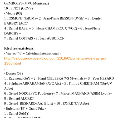
GEMBOLYS (MVC Montceau)
10 : FINOT (CCVV)
- Vieure (03)
1 : OSMONT (UdCM) – 2 : Jean-Pierre BESSON (UVSE) – 3 : Daniel
BARBRY (ACC)
4 : Daniel BASSI – 5 : Pierre CHAMPROUX (VCC) – 6 : Jean-Pierre
DARCHY –
7 : Daniel COTTAIS - 8 : Jean AUBOIRON
Résultats extérieurs
- Vayrac (46) « Critérium international »
http://veloquercy.over-blog.com/2018/09/criterium-de-vayrac-
1968.html
.
- Dornes (58)
1 : Raymond GAY – 2 : Henri CIELESKA (VS Nivernais) – 3 : Yves HEZARD
4 : Stéphane ABRAHAMIAN (AVC Aix) – 5 : Philipp CHEETHAM (Gbr-UV
Aube)
6 : Gérard NORCE (VC Poudrette) – 7 : Marcel MAGNAND (ASBM Lyon) –
8 : Bernard ALGRET
9 : Gérard BESNARD (AAJ Blois) – 10 : FAVRE (UV Aube)
- Egletons (19) « Grand Prix »
1 : Daniel SAMY