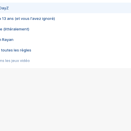
 DayZ
 a 13 ans (et vous l'avez ignoré)
e (littéralement)
im Rayan
 toutes les règles
s les jeux vidéo
us choquant de Rockstar ? - Le scandale BULLY
e plus moche de Steam
du RÊVE tourne au CAUCHEMAR
pendant 8 heures
it… à tort
umiliés par un jeu vidéo