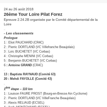
24 au 26 août 2018
26ème Tour Loire Pilat Forez
Epreuve 2.24.2B organisée par le Comité départemental de la
Loire
.
- Les classements
Prologue
1 : Eliot PAUCHARD (CR4C)
2 : Pierric DORTLAND (VC Villefranche Beaujolais)
3 : Loïc BUCHETET (VC Corbas)
4 : Christophe MENINI (VC Corbas)
5 : Benjamin BUCHETET (VC Corbas)
6
: Antoine GRAND
(CR4C)
.
13 : Baptiste RAYNAUD (Comité 63)
20 : Mehdi FAYOLLE (Comité 43)
.
ère
1
étape – 110 km
1 : Louison FAURE PROST (Bourg-en-Bresse Ain Cyclisme)
2 : Pierric DORTLAND (VC VilleFranche Beaujolais)
3 : Alexis RELIAUD (ECSEL)