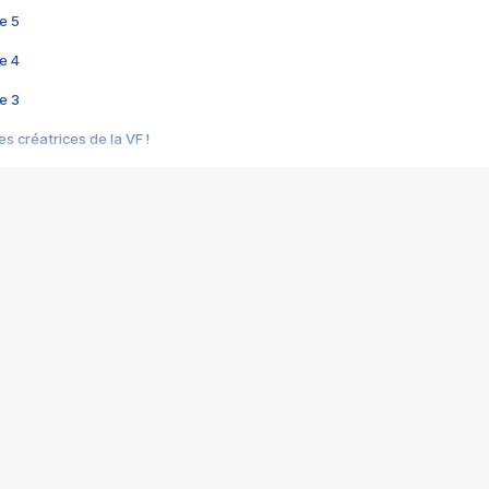
e 5
e 4
e 3
s créatrices de la VF !
e 2
e 1
e Mektoub My Love arrive enfin ! Rencontre avec Shaïn Boumedine et Sal
i : après Toni en famille
elle réalise le bouleversant Dites lui que je l'aime
ais ! Rencontre autour de Vie privée de Rebecca Zlotowski
 de Marguerite, Grave... Rencontre avec Ella Rumpf
 Les Rêveurs, un film intime sur la santé mentale