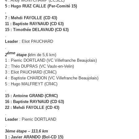
4 : Andy MONTCHAMP (ECSEL)
5 : Hugo RUIZ CALLE (Per-Comité 15)
.
7 : Mehdi FAYOLLE (CD 43)
11 : Baptiste RAYNAUD (CD 63)
15 : Timothée DELAVAUD (CD 63)
.
Leader
: Eliot PAUCHARD
.
ème
2
étape (c
lm de 5,6 km)
1 : Pierric DORTLAND (VC Villefranche Beaujolais)
2 : Théo DUPRAS (VC Vaulx-en-Velin)
3 : Eliot PAUCHARD (CR4C)
4 : Baptiste CHARDON (VC Villefranche Beaujolais)
5 : Hugo MALFREYT (CR4C)
.
15 : Antoine GRAND (CR4C)
16 : Baptiste RAYNAUD (CD 63)
22 : Mehdi FAYOLLE (CD 43)
.
Leader
: Pierric DORTLAND
.
3ème étape – 113,6 km
1 : Javier ARANDO (Bol-CD 15)