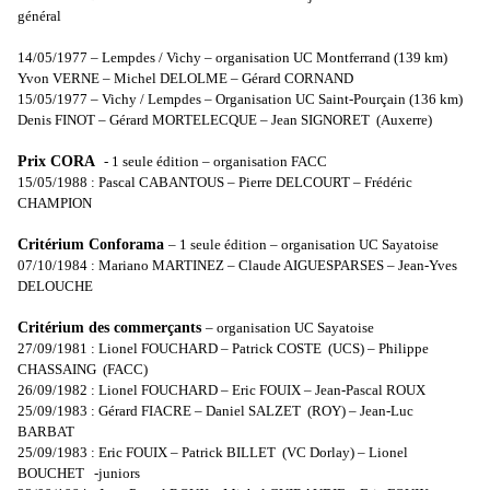
général
14/05/1977 – Lempdes / Vichy – organisation UC Montferrand (
139 km
)
Yvon VERNE – Michel DELOLME – Gérard CORNAND
15/05/1977 – Vichy / Lempdes – Organisation UC Saint-Pourçain (
136 km
)
Denis FINOT – Gérard MORTELECQUE – Jean SIGNORET
(Auxerre)
Prix CORA
- 1 seule édition – organisation FACC
15/05/1988 : Pascal CABANTOUS – Pierre DELCOURT – Frédéric
CHAMPION
Critérium Conforama
– 1 seule édition – organisation UC Sayatoise
07/10/1984 : Mariano MARTINEZ – Claude AIGUESPARSES – Jean-Yves
DELOUCHE
Critérium des commerçants
– organisation UC Sayatoise
27/09/1981 : Lionel FOUCHARD – Patrick COSTE
(UCS) – Philippe
CHASSAING
(FACC)
26/09/1982 : Lionel FOUCHARD – Eric FOUIX – Jean-Pascal ROUX
25/09/1983 : Gérard FIACRE – Daniel SALZET
(ROY) – Jean-Luc
BARBAT
25/09/1983 : Eric FOUIX – Patrick BILLET
(VC Dorlay) – Lionel
BOUCHET
-juniors