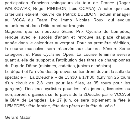
participation d’anciens vainqueurs du tour de France (Roger
WALKOWIAK, Roger PINGEON, Luis OCANA). A noter que ces
critériums étaient l’œuvre de Patrick BULIDON, actuel manager
au VCCA du Team Pro Immo Nicolas Roux, qui évolue
actuellement dans l’élite amateur français.
Gageons que ce nouveau Grand Prix Cycliste de Lempdes,
renoue avec le succès d’antan et retrouve sa place chaque
année dans le calendrier auvergnat. Pour sa première réédition,
la course masculine sera réservée aux Juniors, Séniors 3eme
catégorie, et Pass Cyclisme Open. La course féminine servira
quant à elle de support à l’attribution des titres de championnes
du Puy-de-Dôme (minimes, cadettes, juniors et séniors)
Le départ et l’arrivée des épreuves se tiendront devant la salle de
spectacle « La 2Deuche » de 13h30 à 17h30. (Environ 25 tours
d’un circuit de 2,3 kms pour les filles, et 35 tours pour les
garçons). Des jeux cyclistes pour les très jeunes, licenciés ou
non, seront organisés sur le parvis de la 2Deuche par le VCCA et
le BMX de Lempdes. Le 17 juin, ce sera triplement la fête à
LEMPDES : fête foraine, fête des pères et la fête du vélo !
Gérard Maton