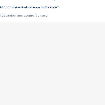
#26 : Chimène Badi raconte "Entre nous"
#25 : Indochine raconte "3e sexe"
#24 : Zaho raconte "C'est chelou"
#23 : Patrick Bruel raconte "Au café des délices"
#22 : Kyo raconte "Le chemin"
#21 : Nolwenn Leroy raconte "Cassé"
#20 : Patrick Hernandez raconte "Born to be alive"
#19 : Lorie raconte "Près de moi"
#18 : Michael Jones raconte "A nos actes manqués" (avec Jean-Jacque
#17 : Khaled raconte "Aïcha"
#16 : Corneille raconte "Parce qu'on vient de loin"
#15 : Indochine raconte "L'aventurier"