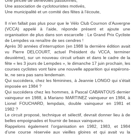
Une pincée de bénévoles passionnés,
Une association de cyclotouristes motivés,
Une municipalité et un comité des fêtes à l’écoute,
Il n’en fallait pas plus pour que le Vélo Club Cournon d’Auvergne
(VCCA) appelé à l’aide, réponde présent et ajoute une
organisation de plus dans son escarcelle : Le Grand Prix Cycliste
de Lempdes va renaître de ses cendres !
Après 30 années d’interruption (en 1988 la dernière édition avait
vu Pierre DELCOURT, actuel Président du VCCA, terminer
deuxième), sur un nouveau circuit urbain et dans le cadre de la
fête « les 3 jours de Lempdes », le dimanche 17 juin prochain, les
courses cyclistes vont faire une nouvelle apparition qui espérons-
le, ne sera pas sans lendemain.
Qui succédera, chez les féminines, à Jeannie LONGO qui s’était
imposée en 1984 ?
Qui succédera chez les hommes, à Pascal CABANTOUS dernier
vainqueur en 1988, à Mariano MARTINEZ vainqueur en 1984, à
Lionel FOUCHARD, lempdais, double vainqueur en 1981 et
1982 ?
Le circuit proposé, technique et sélectif, devrait donner lieu à de
belles empoignades et fournir de beaux vainqueurs.
Rappelons également l’organisation en 1982, 1983, et 1984
d’une course réservée aux vieilles gloires et qui avait vu la