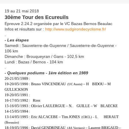
19 au 21 mai 2018
30ème Tour des Ecureuils
Epreuve 2.24.2 organisée par le VC Bazas Bernos Beaulac
Infos et résultats sur :
http://www.sudgirondecyclisme.fr/
.
- Les étapes
Samedi : Sauveterre-de-Guyenne / Sauveterre-de-Guyenne -
106 km
Dimanche : Brouqueyran / Gans - 102,5 km
Lundi : Bazas / Bernos - 104 km
.
- Quelques podiums - 1ère édition en 1989
20-21/05/1989 :
19-20/05/1990 : Bruno VINCENDEAU
– H
BIDOU – M
(UC Aunis)
GULLICKSON
19-20/05/1991 :
16-17/05/1992 :
Rien
15-16/05/1993 : Olivier LAULERGUE – N.
GUILLE –
W
BLAECKE
14-15/05/1994 :
13-14/05/1995 : Eric ALCACEBE – Tim JONES
L
HERAUT
(CRCL) –
(Bressuire)
18-19/05/1996 : David GENDRINEAU
– Laurent BRIGAUD –
(AS Verriers)