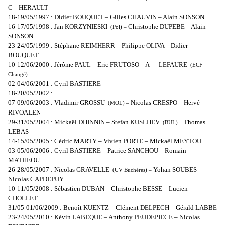
C
HERAULT
18-19/05/1997 : Didier BOUQUET – Gilles CHAUVIN – Alain SONSON
16-17/05/1998 : Jan KORZYNIESKI
Christophe DUPEBE – Alain
(Pol) –
SONSON
23-24/05/1999 : Stéphane REIMHERR – Philippe OLIVA – Didier
BOUQUET
10-12/06/2000 : Jérôme PAUL – Eric FRUTOSO – A
LEFAURE
(ECF
Changé)
02-04/06/2001 : Cyril BASTIERE
18-20/05/2002 :
07-09/06/2003 : Vladimir GROSSU
Nicolas CRESPO – Hervé
(MOL) –
RIVOALEN
29-31/05/2004 : Mickaël DHINNIN – Stefan KUSLHEV
Thomas
(BUL) –
LEBAS
14-15/05/2005 : Cédric MARTY – Vivien PORTE – Mickaël MEYTOU
03-05/06/2006 : Cyril BASTIERE – Patrice SANCHOU – Romain
MATHEOU
26-28/05/2007 : Nicolas GRAVELLE
Yohan SOUBES –
(UV Buchères) –
Nicolas CAPDEPUY
10-11/05/2008 : Sébastien DUBAN – Christophe BESSE – Lucien
CHOLLET
31/05-01/06/2009 : Benoît KUENTZ – Clément DELPECH – Gérald LABBE
23-24/05/2010 : Kévin LABEQUE – Anthony PEUDEPIECE – Nicolas