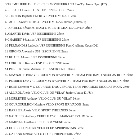
3 TREMOLIERE Eric
E. C. CLERMONT-FERRAND Pass'Cyclisme Open (D2)
4 RELIAUD Alexis
E.C. ST ETIENNE - LOIRE 2ème
5 CHERION Baptiste
ENERGY CYCLE MOZAC 3ème
6 FAURE Xavier
ENERGY CYCLE MOZAC Junior (Junior/J1)
7 LORTILLE Sébastien
TEAM CYCLISTE CHATEL-GUYON 3ème
8 AMARTIN Kévin
USP ISSOIRIENNE 2ème
9 CHABERT Sébastien
USP ISSOIRIENNE 2ème
10 FERNANDES Ludovic
USP ISSOIRIENNE Pass'Cyclisme Open (D1)
11 GIROND Alexandre
USP ISSOIRIENNE 2ème
12 KHALIL Mounir
USP ISSOIRIENNE 2ème
13 LORCERIE Romain
USP ISSOIRIENNE 2ème
14 PELLIER Pierre Mathieu
USP ISSOIRIENNE 3ème
15 MAYNADIE Brice
V C COURNON D'AUVERGNE TEAM PRO IMMO NICOLAS ROUX 2ème
16 PERRIER Loïc
V C COURNON D'AUVERGNE TEAM PRO IMMO NICOLAS ROUX 2ème
17 ROSE Corentin
V C COURNON D'AUVERGNE TEAM PRO IMMO NICOLAS ROUX 2ème
18 ALLIROL Alexis
VELO CLUB DU VELAY Junior (Junior D1/J1)
19 MOULEYRE Anthony
VELO CLUB DU VELAY 3ème
20 GOURGOUILHON Maxime
VELO SPORT BRIVADOIS 3ème
21 BARRIER Alexis
VELO SPORT THIERNOIS 3ème
22 GAUTHIER Anthony
CERCLE CYCL. MAINSAT EVAUX 3ème
23 MARTIAL Jonathan
CREUSE OXYGENE 2ème
24 DURBESSON Julien
VELO CLUB SPIRIPONTAIN 3ème
25 GARAND Marceau
VELO CLUB SPIRIPONTAIN 2ème