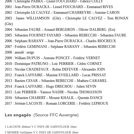
2000 : Christophe PARRA – Lionel FOUCHARD – Fabrice COLLY
2001 : Jean-Pierre DURACKA – Lionel FOUCHARD – Emmanuel RIVES
2002 : Christophe LE CALVEZ – Emmanuel CHARREYRE – Antoine CARON
2003 : James WILLIAMSON (Gbr) – Christophe LE CALVEZ – Tom ROWAN
(Gbr)
2004 : Sébastien FAURE – Arnaud BERGERON – Olivier DALBERG (Est)
2005 : Sébastien FOURNET FAYARD – Sébastien REBECCHI – Sébastien FAURE
2006 : Stéphane RABANY – Jean-Pierre DURACKA – Charles RIOCREUX
2007 : Frédéric GEMINIANI – Stéphane RABANY – Sébastien REBECCHI
2008 : annulé : neige
2009 : William DUPUIS – Antoine PONCET – Frédéric VERNET
2010 : Dominique PATRUNO – Loïc PERRIER – Cédric CORNET
2011 : Nicolas CHADEFAUX – Robin DEFEVER – Alexandre JOIN
2012 : Franck LAFFAIRE – Maxime EVEILLARD – Lucas PRISSAT
2013 : Bastien CESAR – Sébastien REBECCHI – Mathieu CARAMEL
2014 : Franck LAFFAIRE – Hugo DRECHOU – Julien SEVIN
2015 : Loïc PERRIER – Yanisse NADIR – Nicolas THOMASSON
2016 : Sébastien CHABERT – Mounir KHALIL – Quentin DANCE
2017 : Jérémie LACOSTE – Romain LORCERIE – Frédéric LEPROUX
Les engagés
(Source FFC Auvergne)
1 LACOSTE Jérémie
V C PAYS DE SAINT-FLOUR 2ème
2 MONIER Guillaume
V C PAYS DE SAINT-FLOUR 3ème