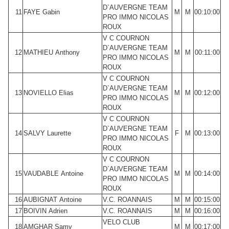
D`AUVERGNE TEAM
11
FAYE Gabin
M
M
00:10:00
PRO IMMO NICOLAS
ROUX
V C COURNON
D`AUVERGNE TEAM
12
MATHIEU Anthony
M
M
00:11:00
PRO IMMO NICOLAS
ROUX
V C COURNON
D`AUVERGNE TEAM
13
NOVIELLO Elias
M
M
00:12:00
PRO IMMO NICOLAS
ROUX
V C COURNON
D`AUVERGNE TEAM
14
SALVY Laurette
F
M
00:13:00
PRO IMMO NICOLAS
ROUX
V C COURNON
D`AUVERGNE TEAM
15
VAUDABLE Antoine
M
M
00:14:00
PRO IMMO NICOLAS
ROUX
16
AUBIGNAT Antoine
V.C. ROANNAIS
M
M
00:15:00
17
BOIVIN Adrien
V.C. ROANNAIS
M
M
00:16:00
VELO CLUB
18
AMGHAR Samy
M
M
00:17:00