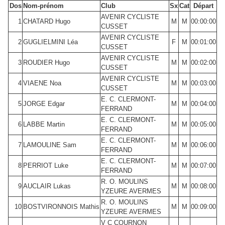
Dos
Nom-prénom
Club
Sx
Cat
Départ
AVENIR CYCLISTE
1
CHATARD Hugo
M
M
00:00:00
CUSSET
AVENIR CYCLISTE
2
GUGLIELMINI Léa
F
M
00:01:00
CUSSET
AVENIR CYCLISTE
3
ROUDIER Hugo
M
M
00:02:00
CUSSET
AVENIR CYCLISTE
4
VIAENE Noa
M
M
00:03:00
CUSSET
E. C. CLERMONT-
5
JORGE Edgar
M
M
00:04:00
FERRAND
E. C. CLERMONT-
6
LABBE Martin
M
M
00:05:00
FERRAND
E. C. CLERMONT-
7
LAMOULINE Sam
M
M
00:06:00
FERRAND
E. C. CLERMONT-
8
PERRIOT Luke
M
M
00:07:00
FERRAND
R. O. MOULINS
9
AUCLAIR Lukas
M
M
00:08:00
YZEURE AVERMES
R. O. MOULINS
10
BOSTVIRONNOIS Mathis
M
M
00:09:00
YZEURE AVERMES
V C COURNON