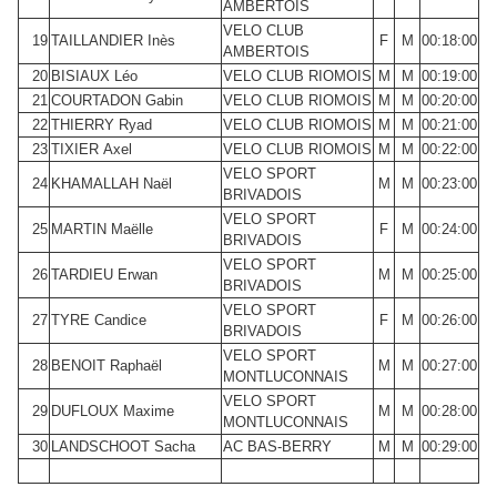
AMBERTOIS
VELO CLUB
19
TAILLANDIER Inès
F
M
00:18:00
AMBERTOIS
20
BISIAUX Léo
VELO CLUB RIOMOIS
M
M
00:19:00
21
COURTADON Gabin
VELO CLUB RIOMOIS
M
M
00:20:00
22
THIERRY Ryad
VELO CLUB RIOMOIS
M
M
00:21:00
23
TIXIER Axel
VELO CLUB RIOMOIS
M
M
00:22:00
VELO SPORT
24
KHAMALLAH Naël
M
M
00:23:00
BRIVADOIS
VELO SPORT
25
MARTIN Maëlle
F
M
00:24:00
BRIVADOIS
VELO SPORT
26
TARDIEU Erwan
M
M
00:25:00
BRIVADOIS
VELO SPORT
27
TYRE Candice
F
M
00:26:00
BRIVADOIS
VELO SPORT
28
BENOIT Raphaël
M
M
00:27:00
MONTLUCONNAIS
VELO SPORT
29
DUFLOUX Maxime
M
M
00:28:00
MONTLUCONNAIS
30
LANDSCHOOT Sacha
AC BAS-BERRY
M
M
00:29:00