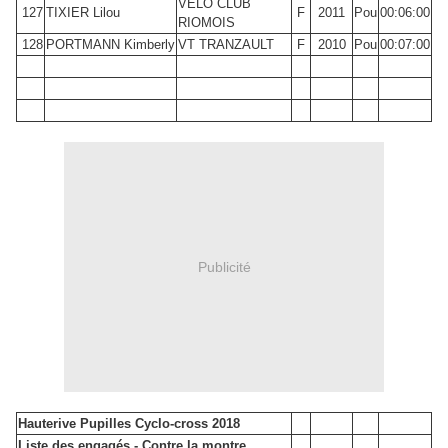
VELO CLUB
127
TIXIER Lilou
F
2011
Pou
00:06:00
RIOMOIS
128
PORTMANN Kimberly
VT TRANZAULT
F
2010
Pou
00:07:00
Publicité
Hauterive Pupilles Cyclo-cross 2018
Liste des engagés - Contre la montre