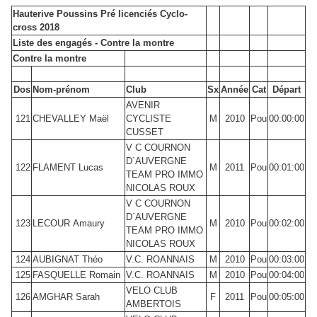
Hauterive Poussins Pré licenciés Cyclo-
cross 2018
Liste des engagés - Contre la montre
Contre la montre
Dos
Nom-prénom
Club
Sx
Année
Cat
Départ
AVENIR
121
CHEVALLEY Maël
CYCLISTE
M
2010
Pou
00:00:00
CUSSET
V C COURNON
D`AUVERGNE
122
FLAMENT Lucas
M
2011
Pou
00:01:00
TEAM PRO IMMO
NICOLAS ROUX
V C COURNON
D`AUVERGNE
123
LECOUR Amaury
M
2010
Pou
00:02:00
TEAM PRO IMMO
NICOLAS ROUX
124
AUBIGNAT Théo
V.C. ROANNAIS
M
2010
Pou
00:03:00
125
FASQUELLE Romain
V.C. ROANNAIS
M
2010
Pou
00:04:00
VELO CLUB
126
AMGHAR Sarah
F
2011
Pou
00:05:00
AMBERTOIS