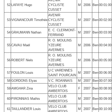
AVENIR
52
LAFAYE Hugo
CYCLISTE
M
2006
Ben
00:01:00
CUSSET
AVENIR
53
VIGNANCOUR Timothée
CYCLISTE
M
2007
Ben
00:02:00
CUSSET
E. C. CLERMONT-
54
GRAUMANN Nathan
M
2007
Ben
00:03:00
FERRAND
R. O. MOULINS
55
CAVAU Maël
YZEURE
M
2006
Ben
00:04:00
AVERMES
R. O. MOULINS
56
ROBERT Niels
YZEURE
M
2006
Ben
00:05:00
AVERMES
U C VARENNES
57
FOULON Louis
M
2007
Ben
00:06:00
SAINT POURCAIN
58
GORDONS Elyas
V.C. ROANNAIS
M
2007
Ben
00:07:00
VELO CLUB
59
AMGHAR Zina
F
2007
Ben
00:08:00
AMBERTOIS
VELO CLUB
60
PIRONNIAS Mathis
M
2007
Ben
00:09:00
AMBERTOIS
VELO CLUB
61
TAILLANDIER Louis
M
2007
Ben
00:10:00
AMBERTOIS