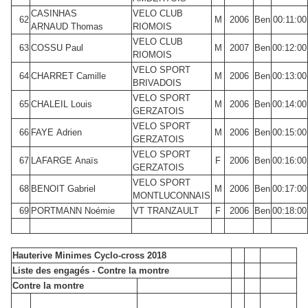
CASINHAS
VELO CLUB
62
M
2006
Ben
00:11:00
ARNAUD Thomas
RIOMOIS
VELO CLUB
63
COSSU Paul
M
2007
Ben
00:12:00
RIOMOIS
VELO SPORT
64
CHARRET Camille
M
2006
Ben
00:13:00
BRIVADOIS
VELO SPORT
65
CHALEIL Louis
M
2006
Ben
00:14:00
GERZATOIS
VELO SPORT
66
FAYE Adrien
M
2006
Ben
00:15:00
GERZATOIS
VELO SPORT
67
LAFARGE Anaïs
F
2006
Ben
00:16:00
GERZATOIS
VELO SPORT
68
BENOIT Gabriel
M
2006
Ben
00:17:00
MONTLUCONNAIS
69
PORTMANN Noémie
VT TRANZAULT
F
2006
Ben
00:18:00
Hauterive Minimes Cyclo-cross 2018
Liste des engagés - Contre la montre
Contre la montre