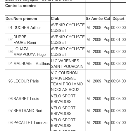
Contre la montre
Dos
Nom-prénom
Club
Sx
Année
Cat
Départ
AVENIR CYCLISTE
91
DUCHER Arthur
M
2008
Pup
00:00:00
CUSSET
DUPRE
AVENIR CYCLISTE
92
M
2008
Pup
00:01:00
FAURE Rémi
CUSSET
LOUAZA
AVENIR CYCLISTE
93
M
2009
Pup
00:02:00
MAMPOUYA Hugo
CUSSET
U C VARENNES
94
MALHURET Matthias
M
2009
Pup
00:03:00
SAINT POURCAIN
V C COURNON
D`AUVERGNE
95
LECOUR Pâris
M
2009
Pup
00:04:00
TEAM PRO IMMO
NICOLAS ROUX
VELO SPORT
96
BARRET Louis
M
2009
Pup
00:05:00
BRIVADOIS
VELO SPORT
97
BERTRAND Noé
M
2009
Pup
00:06:00
BRIVADOIS
VELO SPORT
98
PACALLET Lorenzo
M
2009
Pup
00:07:00
BRIVADOIS