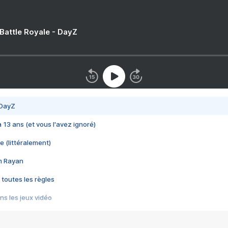
 Battle Royale - DayZ
 DayZ
 a 13 ans (et vous l'avez ignoré)
e (littéralement)
im Rayan
 toutes les règles
s les jeux vidéo
us choquant de Rockstar ? - Le scandale BULLY