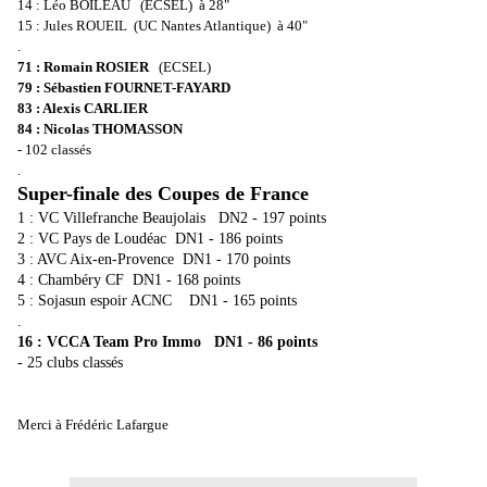
14 : Léo BOILEAU
(ECSEL)
à 28"
15 : Jules ROUEIL
(UC Nantes Atlantique)
à 40"
.
71 : Romain ROSIER
(ECSEL)
79 : Sébastien FOURNET-FAYARD
83 : Alexis CARLIER
84 : Nicolas THOMASSON
- 102 classés
.
Super-finale des Coupes de France
1 : VC Villefranche Beaujolais DN2 - 197 points
2 : VC Pays de Loudéac DN1 - 186 points
3 : AVC Aix-en-Provence DN1 - 170 points
4 : Chambéry CF DN1 - 168 points
5 : Sojasun espoir ACNC DN1 - 165 points
.
16 : VCCA Team Pro Immo DN1 - 86 points
- 25 clubs classés
Merci à Frédéric Lafargue