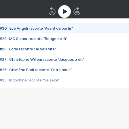
#30 : Eve Angeli raconte "Avant de partir"
#29 : MC Solaar raconte "Bouge de là"
28 : Lorie raconte "Je vais vite"
#27 : Christophe Willem raconte "Jacques a dit"
#26 : Chimène Badi raconte "Entre nous"
#25 : Indochine raconte "3e sexe"
#24 : Zaho raconte "C'est chelou"
#23 : Patrick Bruel raconte "Au café des délices"
#22 : Kyo raconte "Le chemin"
#21 : Nolwenn Leroy raconte "Cassé"