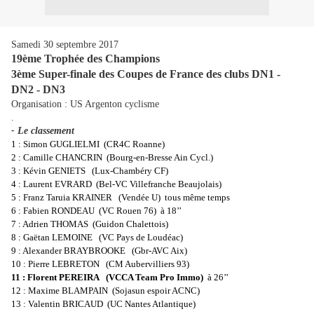
Samedi 30 septembre 2017
19ème Trophée des Champions
3ème Super-finale des Coupes de France des clubs DN1 -
DN2 - DN3
Organisation : US Argenton cyclisme
.
- Le classement
1 : Simon GUGLIELMI
(CR4C Roanne)
2 : Camille CHANCRIN
(Bourg-en-Bresse Ain Cycl.)
3 : Kévin GENIETS
(Lux-Chambéry CF)
4 : Laurent EVRARD
(Bel-VC Villefranche Beaujolais)
5 : Franz Taruia KRAINER
(Vendée U)
tous même temps
6 : Fabien RONDEAU
(VC Rouen 76)
à 18’’
7 : Adrien THOMAS
(Guidon Chalettois)
8 : Gaëtan LEMOINE
(VC Pays de Loudéac)
9 : Alexander BRAYBROOKE
(Gbr-AVC Aix)
10 : Pierre LEBRETON
(CM Aubervilliers 93)
11 : Florent PEREIRA
(VCCA Team Pro Immo)
à 26’’
12 : Maxime BLAMPAIN
(Sojasun espoir ACNC)
13 : Valentin BRICAUD
(UC Nantes Atlantique)