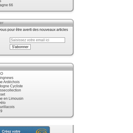
s
agne 66
er
us pour être averti des nouveaux articles
LO
cingnews
me Ardéchois
dogne Cycliste
ssecollection
set
me en Limousin
élo
urillacois
19