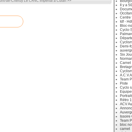
Pont-de-Chéruy
Le CR4C impérial à Culan >>
Bourgo
Il y a 5
Docum
Occitan
Centre 
Idf - H
Bloc-no
Cyclo-S
Palmar
Départ
Cyclism
Demi-f
auverg
Six Jou
Norman
Carnet
Bretag
Cyclis
A.C.V.A
Team P
Piste
Cyclo s
Equipe
Portrait
Rétro 
ACV Aur
Annonc
Auverg
Issoire
Team P
bloc no
carnet