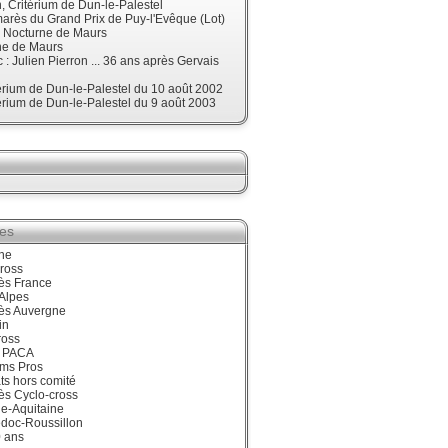
 Critérium de Dun-le-Palestel
arès du Grand Prix de Puy-l'Evêque (Lot)
, Nocturne de Maurs
ne de Maurs
 : Julien Pierron ... 36 ans après Gervais
érium de Dun-le-Palestel du 10 août 2002
érium de Dun-le-Palestel du 9 août 2003
ies
ne
ross
ès France
Alpes
ès Auvergne
in
ross
 PACA
ums Pros
ts hors comité
ès Cyclo-cross
e-Aquitaine
doc-Roussillon
0 ans