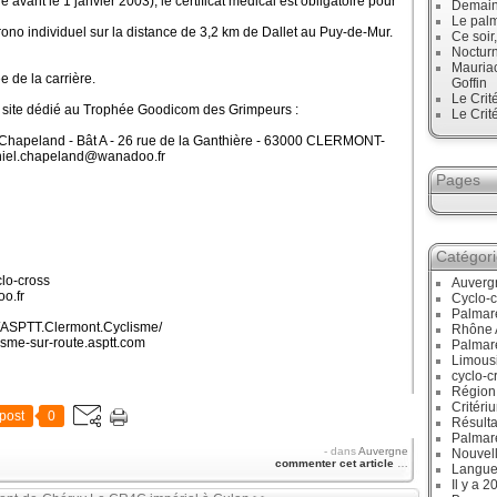
Né avant le 1 janvier 2003), le certificat médical est obligatoire pour
Demain,
Le palm
no individuel sur la distance de 3,2 km de Dallet au Puy-de-Mur.
Ce soir
Noctur
Mauriac
e de la carrière.
Goffin
Le Crit
le site dédié au Trophée Goodicom des Grimpeurs :
Le Crit
Chapeland - Bât A - 26 rue de la Ganthière - 63000 CLERMONT-
daniel.chapeland@wanadoo.fr
Pages
Catégor
lo-cross
Auverg
o.fr
Cyclo-c
Palmar
/ASPTT.Clermont.Cyclisme/
Rhône 
isme-sur-route.asptt.com
Palmar
Limous
cyclo-c
Région
Critéri
post
0
Résulta
Palmar
-
dans
Auvergne
Nouvell
commenter cet article
…
Langue
Il y a 2