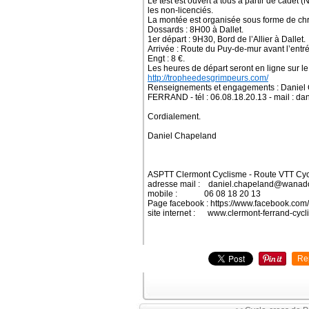
Le test est ouvert à tous à partir de cadet (
les non-licenciés.
La montée est organisée sous forme de chro
Dossards : 8H00 à Dallet.
1er départ : 9H30, Bord de l’Allier à Dallet.
Arrivée : Route du Puy-de-mur avant l’entré
Engt : 8 €.
Les heures de départ seront en ligne sur 
http://tropheedesgrimpeurs.com/
Renseignements et engagements : Daniel 
FERRAND - tél : 06.08.18.20.13 - mail : 
Cordialement.
Daniel Chapeland
ASPTT Clermont Cyclisme - Route VTT Cyc
adresse mail : daniel.chapeland@wanado
mobile : 06 08 18 20 13
Page facebook : https://www.facebook.com
site internet : www.clermont-ferrand-cycl
Re