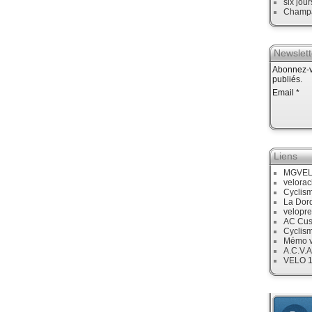
six jour
Champ
Newslett
Abonnez-vo
publiés.
Email
Liens
MGVE
velora
Cyclis
La Dor
velopre
AC Cus
Cyclis
Mémo v
A.C.V.A
VELO 