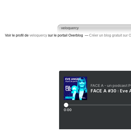
veloquercy
Voir le profil de
veloquercy
sur le portail Overblog
Créer un blog gratuit sur 
FACE A - un podcast 
FACE A #30 : Eve A
0:00