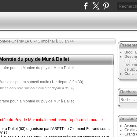
Pont-de-Chéruy
Le CR4C impérial à Culan >>
Présenta
Blog
: 
Descri
Montée du puy de Mur à Dallet
disput
Roussil
de Six 
Contac
ur se disputera samedi matin (1er départ à 9h 30)
Recherc
Articles
ntée du Puy-de-Mur initialement prévu l'après-midi, aura le
Avermes
r à Dallet (63) organisée par l'ASPTT de Clermont-Ferrand sera la
Ce dim
 2017
Grand P