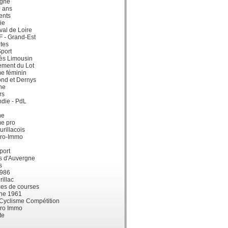
gne
0 ans
ents
ie
val de Loire
dF - Grand-Est
tes
port
ès Limousin
ement du Lot
e féminin
ond et Dernys
ne
rs
die - PdL
ne
me pro
urillacois
ro-Immo
port
s d'Auvergne
s
1986
illac
es de courses
ne 1961
 Cyclisme Compétition
ro Immo
te