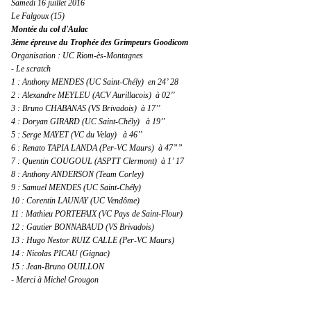
Samedi 16 juillet 2016
Le Falgoux (15)
Montée du col d'Aulac
3ème épreuve du Trophée des Grimpeurs Goodicom
Organisation : UC Riom-ès-Montagnes
- Le scratch
1 : Anthony MENDES (UC Saint-Chély) en 2
4’
28
2 : Alexandre MEYLEU (ACV Aurillacois) à 02’’
3 : Bruno CHABANAS (VS Brivadois) à 17’’
4 : Doryan GIRARD (UC Saint-Chély) à 19’’
5 : Serge MAYET (VC du Velay) à 46’’
6 : Renato TAPIA LANDA (Per-VC Maurs) à
47”
”
7 : Quentin COUGOUL (ASPTT Clermont) à
1’
17
8 : Anthony ANDERSON (Team Corley)
9 : Samuel MENDES (UC Saint-Chély)
10 : Corentin LAUNAY (UC Vendôme)
11 : Mathieu PORTEFAIX (VC Pays de Saint-Flour)
12 : Gautier BONNABAUD (VS Brivadois)
13 : Hugo Nestor RUIZ CALLE (Per-VC Maurs)
14 : Nicolas PICAU (Gignac)
15 : Jean-Bruno OUILLON
- Merci à Michel Grougon