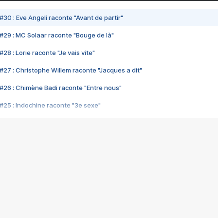
#30 : Eve Angeli raconte "Avant de partir"
#29 : MC Solaar raconte "Bouge de là"
28 : Lorie raconte "Je vais vite"
#27 : Christophe Willem raconte "Jacques a dit"
#26 : Chimène Badi raconte "Entre nous"
#25 : Indochine raconte "3e sexe"
#24 : Zaho raconte "C'est chelou"
#23 : Patrick Bruel raconte "Au café des délices"
#22 : Kyo raconte "Le chemin"
#21 : Nolwenn Leroy raconte "Cassé"
#20 : Patrick Hernandez raconte "Born to be alive"
#19 : Lorie raconte "Près de moi"