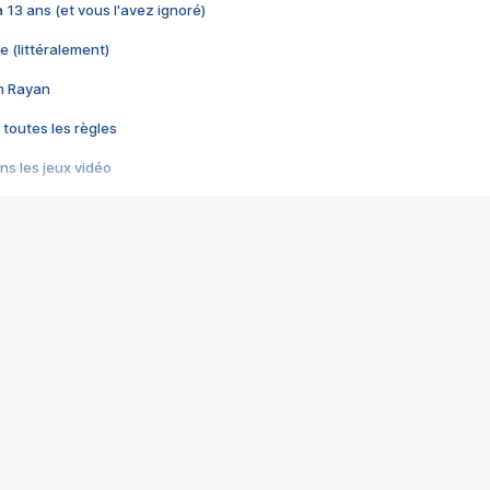
 a 13 ans (et vous l'avez ignoré)
e (littéralement)
im Rayan
 toutes les règles
s les jeux vidéo
us choquant de Rockstar ? - Le scandale BULLY
e plus moche de Steam
du RÊVE tourne au CAUCHEMAR
pendant 8 heures
it… à tort
umiliés par un jeu vidéo
ire - Final Fantasy 8
ti un empire - Age of Empires