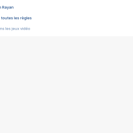
im Rayan
 toutes les règles
s les jeux vidéo
us choquant de Rockstar ? - Le scandale BULLY
e plus moche de Steam
du RÊVE tourne au CAUCHEMAR
pendant 8 heures
it… à tort
umiliés par un jeu vidéo
ire - Final Fantasy 8
ti un empire - Age of Empires
story DOFUS