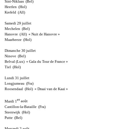
Sint-Niklaas
(Bel)
Heerlen
(Hol)
Krefeld
(All)
Samedi 29 juillet
Mechelen
(Bel)
Hanovre
(All)
« Nuit de Hanovre »
Maarheeze
(Hol)
Dimanche 30 juillet
Ninove
(Bel)
Belval (Lux)
« Gala du Tour de France »
Tiel
(Hol)
Lundi 31 juillet
Longjumeau
(Fra)
Roosendaal
(Hol)
« Draai van de Kaai »
er
Mardi 1
août
Castillon-la-Bataille
(Fra)
Steenwijk
(Hol)
Putte
(Bel)
Mercredi 2 août