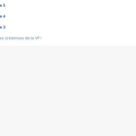
e 5
e 4
e 3
s créatrices de la VF !
e 2
e 1
e Mektoub My Love arrive enfin ! Rencontre avec Shaïn Boumedine et Sal
i : après Toni en famille
elle réalise le bouleversant Dites lui que je l'aime
ais ! Rencontre autour de Vie privée de Rebecca Zlotowski
 de Marguerite, Grave... Rencontre avec Ella Rumpf
 Les Rêveurs, un film intime sur la santé mentale