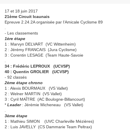
17 et 18 juin 2017
21ème Circuit Icaunais
Epreuve 2.24.2A organisée par l'Amicale Cyclisme 89
.
- Les classements
1ère étape
1 : Marvyn DELVART (VC Wittenheim)
2 : Jérémy FRANCAIS (Jura Cyclisme)
3 : Corentin LESAGE (Team Haute-Savoie
.
34 : Frédéric LEPROUX (UCVSP)
40 : Quentin GROLIER (UCVSP)
- 92 classés
2ème étape chrono
1 : Alexis BOURMAUX (VS Vallet)
2 : Welner MARTIN (VS Vallet)
3 : Cyril MAÎTRE (AC Boulogne-Billancourt)
*
Leader
: Jérémie Micheneau (VS Vallet)
.
3ème étape
1 : Mathieu SIMON (UVC Charleville Mézières)
2 : Luis JAVELLY (CS Dammarie Team Peltrax)