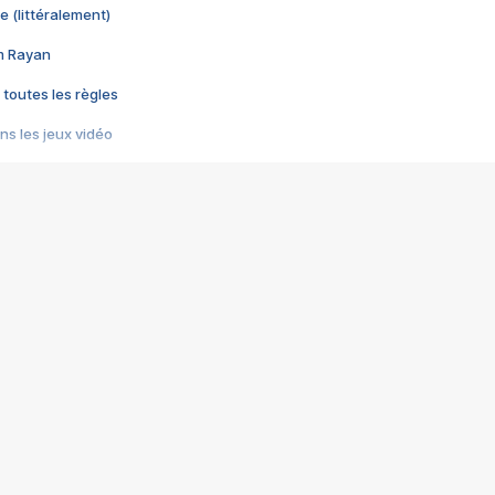
e (littéralement)
im Rayan
 toutes les règles
s les jeux vidéo
us choquant de Rockstar ? - Le scandale BULLY
e plus moche de Steam
du RÊVE tourne au CAUCHEMAR
pendant 8 heures
it… à tort
umiliés par un jeu vidéo
ire - Final Fantasy 8
ti un empire - Age of Empires
story DOFUS