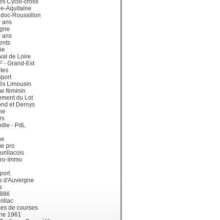
ès Cyclo-cross
e-Aquitaine
doc-Roussillon
0 ans
gne
0 ans
ents
ie
val de Loire
dF - Grand-Est
tes
port
ès Limousin
e féminin
ement du Lot
ond et Dernys
ne
rs
die - PdL
ne
me pro
urillacois
ro-Immo
port
s d'Auvergne
s
1986
illac
es de courses
ne 1961