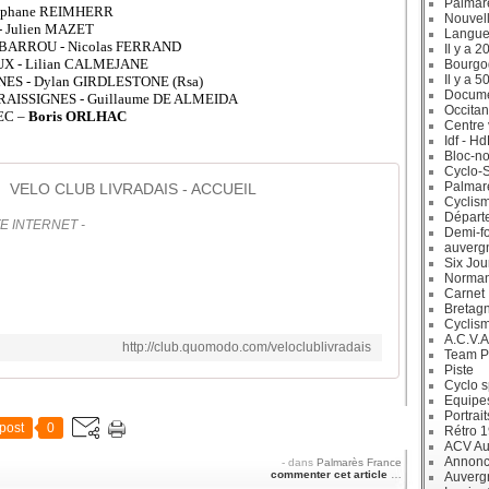
Palmar
Stéphane REIMHERR
Nouvell
- Julien MAZET
Langue
CABARROU - Nicolas FERRAND
Il y a 2
UX - Lilian CALMEJANE
Bourgo
Il y a 5
GNES - Dylan GIRDLESTONE (Rsa)
Docum
FRAISSIGNES - Guillaume DE ALMEIDA
Occitan
EC –
Boris ORLHAC
Centre 
Idf - H
Bloc-no
Cyclo-S
Palmar
VELO CLUB LIVRADAIS - ACCUEIL
Cyclism
Départ
E INTERNET -
Demi-f
auverg
Six Jou
Norman
Carnet
Bretag
Cyclis
A.C.V.A
http://club.quomodo.com/veloclublivradais
Team P
Piste
Cyclo s
Equipe
Portrait
post
0
Rétro 
ACV Aur
Annonc
-
dans
Palmarès France
commenter cet article
…
Auverg