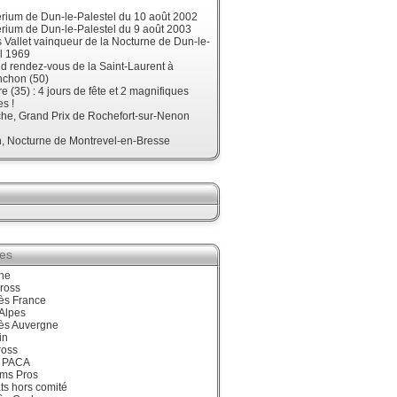
érium de Dun-le-Palestel du 10 août 2002
érium de Dun-le-Palestel du 9 août 2003
 Vallet vainqueur de la Nocturne de Dun-le-
l 1969
d rendez-vous de la Saint-Laurent à
nchon (50)
re (35) : 4 jours de fête et 2 magnifiques
s !
he, Grand Prix de Rochefort-sur-Nenon
, Nocturne de Montrevel-en-Bresse
ies
ne
ross
ès France
Alpes
ès Auvergne
in
ross
 PACA
ums Pros
ts hors comité