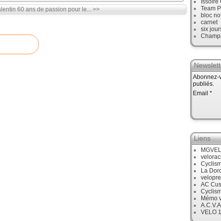
Issoire
Team P
lentin
60 ans de passion pour le... >>
bloc no
carnet
six jour
Champ
Newslett
Abonnez-vo
publiés.
Email
Liens
MGVE
velora
Cyclis
La Dor
velopre
AC Cus
Cyclis
Mémo v
A.C.V.A
VELO 