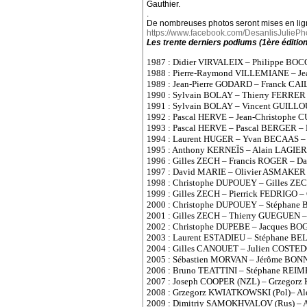
Gauthier.
.
De nombreuses photos seront mises en ligne
https://www.facebook.com/DesanlisJulie
Les trente derniers podiums (1ère éditio
1987 : Didier VIRVALEIX – Philippe BO
1988 : Pierre-Raymond VILLEMIANE – J
1989 : Jean-Pierre GODARD – Franck CA
1990 : Sylvain BOLAY – Thierry FERRER
1991 : Sylvain BOLAY – Vincent GUILLO
1992 : Pascal HERVE – Jean-Christophe 
1993 : Pascal HERVE – Pascal BERGER 
1994 : Laurent HUGER – Yvan BECAAS –
1995 : Anthony KERNEÏS – Alain LAGIE
1996 : Gilles ZECH – Francis ROGER –
1997 : David MARIE – Olivier ASMAKER
1998 : Christophe DUPOUEY – Gilles ZEC
1999 : Gilles ZECH – Pierrick FEDRIGO 
2000 : Christophe DUPOUEY – Stéphane
2001 : Gilles ZECH – Thierry GUEGUEN – 
2002 : Christophe DUPEBE – Jacques 
2003 : Laurent ESTADIEU – Stéphane B
2004 : Gilles CANOUET – Julien COSTE
2005 : Sébastien MORVAN – Jérôme BON
2006 : Bruno TEATTINI – Stéphane RE
2007 : Joseph COOPER (NZL) – Grzegor
2008 : Grzegorz KWIATKOWSKI (Pol)– A
2009 : Dimitriy SAMOKHVALOV (Rus) 