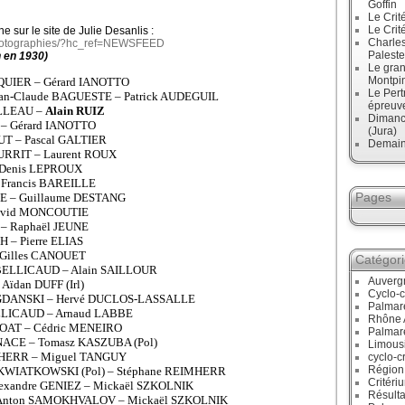
Goffin
Le Crit
Le Crit
 sur le site de Julie Desanlis :
Charles
Photographies/?hc_ref=NEWSFEED
Paleste
n en 1930)
Le gran
Montpi
CQUIER – Gérard IANOTTO
Le Pert
ean-Claude BAGUESTE – Patrick AUDEGUIL
épreuve
ILLEAU –
Alain RUIZ
Dimanc
 – Gérard IANOTTO
(Jura)
UT – Pascal GALTIER
Demain
CURRIT – Laurent ROUX
– Denis LEPROUX
 Francis BAREILLE
Pages
RE – Guillaume DESTANG
 David MONCOUTIE
 – Raphaël JEUNE
H – Pierre ELIAS
– Gilles CANOUET
Catégor
 BELLICAUD – Alain SAILLOUR
Auverg
Aïdan DUFF (Irl)
Cyclo-c
BOGDANSKI – Hervé DUCLOS-LASSALLE
Palmar
ELLICAUD – Arnaud LABBE
Rhône 
DOAT – Cédric MENEIRO
Palmar
NACE – Tomasz KASZUBA (Pol)
Limous
IMHERR – Miguel TANGUY
cyclo-c
Région
z KWIATKOWSKI (Pol) – Stéphane REIMHERR
Critéri
lexandre GENIEZ – Mickaël SZKOLNIK
Résulta
– Anton SAMOKHVALOV – Mickaël SZKOLNIK