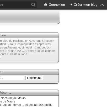
Connexion
+
Créer mon blog
tion
Le blog du cyclisme en Auvergne Limousin
ption
: - Tous les résultats des épreuves
ées en Auvergne, Limousin, Languedoc-
lon et région P.A.C.A. ainsi que les courses
Jours et de demi-fond.
t
he
 Récents
, Nocturne de Maurs
ne de Maurs
 : Julien Pierron ... 36 ans après Gervais