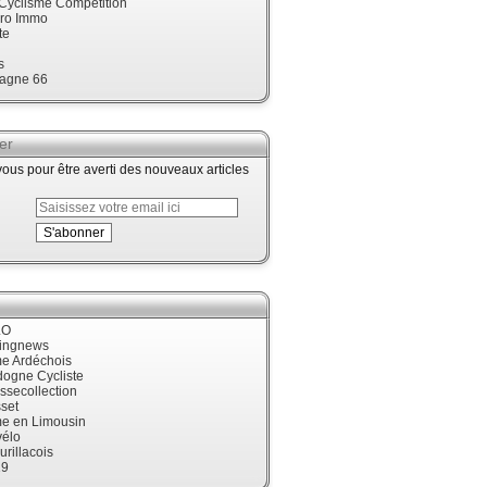
 Cyclisme Compétition
ro Immo
te
s
agne 66
er
us pour être averti des nouveaux articles
LO
cingnews
me Ardéchois
dogne Cycliste
ssecollection
set
me en Limousin
élo
urillacois
19