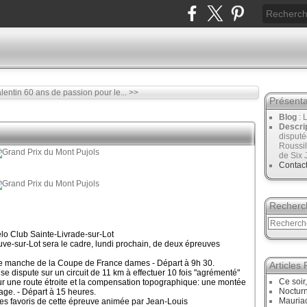
lentin
60 ans de passion pour le... >>
Présenta
Blog
: 
Descri
disput
Roussil
de Six 
Contac
Recherc
élo Club Sainte-Livrade-sur-Lot
neuve-sur-Lot sera le cadre, lundi prochain, de deux épreuves
2ème manche de la Coupe de France dames - Départ à 9h 30.
Articles
 se dispute sur un circuit de 11 km à effectuer 10 fois "agrémenté"
Ce soir
ur une route étroite et la compensation topographique: une montée
Noctur
age. - Départ à 15 heures.
Mauriac
 des favoris de cette épreuve animée par Jean-Louis