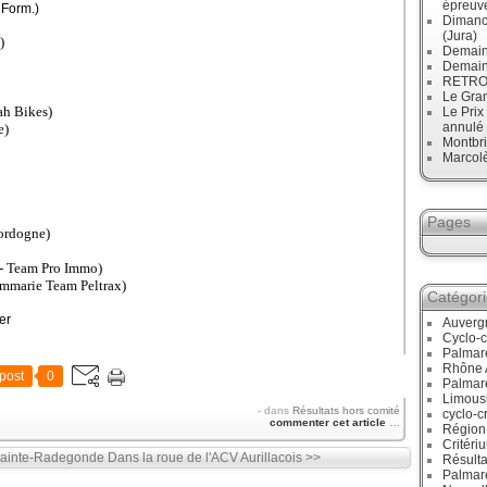
épreuve
 Form.)
Dimanc
(Jura)
)
Demain
Demain
RETRO :
Le Gran
h Bikes)
Le Prix
annulé
e)
Montbri
Marcol
Pages
ordogne)
 Team Pro Immo)
mmarie Team Peltrax)
Catégor
er
Auverg
Cyclo-c
Palmar
Rhône 
post
0
Palmar
Limous
-
dans
Résultats hors comité
cyclo-c
commenter cet article
…
Région
Critéri
Sainte-Radegonde
Dans la roue de l'ACV Aurillacois >>
Résulta
Palmar