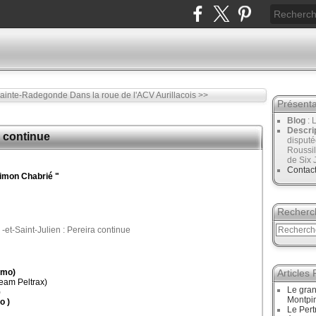
Sainte-Radegonde
Dans la roue de l'ACV Aurillacois >>
Présenta
Blog
: 
Descri
a continue
disput
Roussil
de Six 
Contac
imon Chabrié "
Recherc
mmo)
Articles
am Peltrax)
Le gran
)
Montpi
o )
Le Pert