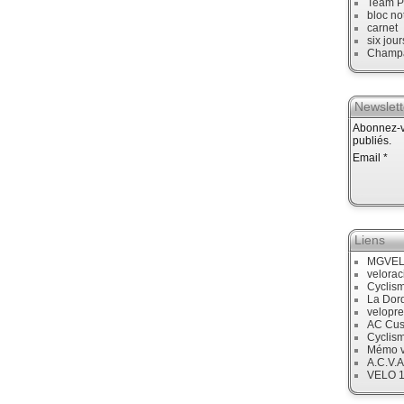
Team P
bloc no
carnet
six jour
Champ
Newslett
Abonnez-vo
publiés.
Email
Liens
MGVE
velora
Cyclis
La Dor
velopre
AC Cus
Cyclis
Mémo v
A.C.V.A
VELO 