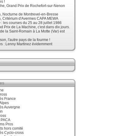
s !
he, Grand Prix de Rochefort-sur-Nenon
, Nocturne de Montrevel-en-Bresse
, Critérium d'Avermes CAPA MEWA
 les courses du 25 au 28 juillet 1986
d Prix de La Machine, c'est dans dix jours.
 de la Saint-Romain à La Motte (Var) est
son, l'autre pays de la fourme !
ès : Lenny Martinez évidemment
ies
ne
ross
ès France
Alpes
ès Auvergne
in
ross
 PACA
ums Pros
ts hors comité
ès Cyclo-cross