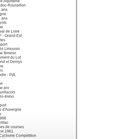
e-Aquitaine
doc-Roussillon
0 ans
gne
0 ans
ents
ie
val de Loire
dF - Grand-Est
tes
port
ès Limousin
e féminin
ement du Lot
ond et Dernys
ne
rs
die - PdL
ne
me pro
urillacois
ro-Immo
port
s d'Auvergne
s
1986
illac
es de courses
ne 1961
 Cyclisme Compétition