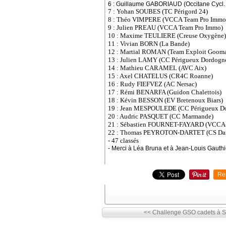
6 : Guillaume GABORIAUD (Occitane Cycl.
7 : Yohan SOUBES (TC Périgord 24)
8 : Théo VIMPERE
(VCCA Team Pro Immo
9 : Julien PREAU
(VCCA Team Pro Immo)
10 : Maxime TEULIERE
(Creuse Oxygène)
11 : Vivian BORN
(
La Bande
)
12 : Martial ROMAN
(Team Exploit Gooma
13 : Julien LAMY
(CC Périgueux Dordogn
14 : Mathieu CARAMEL
(AVC Aix)
15 : Axel CHATELUS
(CR4C Roanne)
16 : Rudy FIEFVEZ
(AC Nersac)
17 : Rémi BENARFA
(Guidon Chalettois)
18 : Kévin BESSON
(EV Bretenoux Biars)
19 : Jean MESPOULEDE
(CC Périgueux D
20 : Audric PASQUET
(CC Marmande)
21 : Sébastien FOURNET-FAYARD
(VCCA-
22 : Thomas PEYROTON-DARTET
(CS Da
- 47 classés
- Merci à Léa Bruna et à Jean-Louis Gauthi
Re
<< Challenge GSO cadets à 