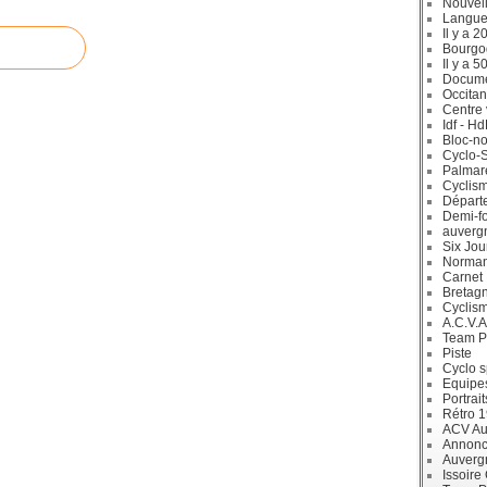
Nouvell
Langue
Il y a 2
Bourgo
Il y a 5
Docum
Occitan
Centre 
Idf - H
Bloc-no
Cyclo-S
Palmar
Cyclism
Départ
Demi-f
auverg
Six Jou
Norman
Carnet
Bretag
Cyclis
A.C.V.A
Team P
Piste
Cyclo s
Equipe
Portrait
Rétro 
ACV Aur
Annonc
Auverg
Issoire