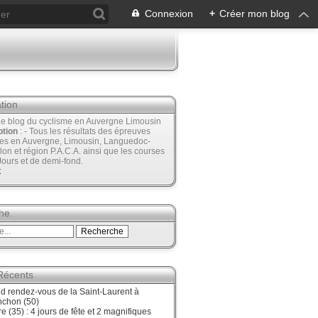
Connexion
+
Créer mon blog
tion
Le blog du cyclisme en Auvergne Limousin
ption
: - Tous les résultats des épreuves
ées en Auvergne, Limousin, Languedoc-
lon et région P.A.C.A. ainsi que les courses
Jours et de demi-fond.
t
he
 Récents
d rendez-vous de la Saint-Laurent à
nchon (50)
re (35) : 4 jours de fête et 2 magnifiques