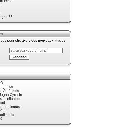
ro Immo
te
s
agne 66
er
us pour être averti des nouveaux articles
LO
cingnews
me Ardéchois
dogne Cycliste
ssecollection
set
me en Limousin
élo
urillacois
19