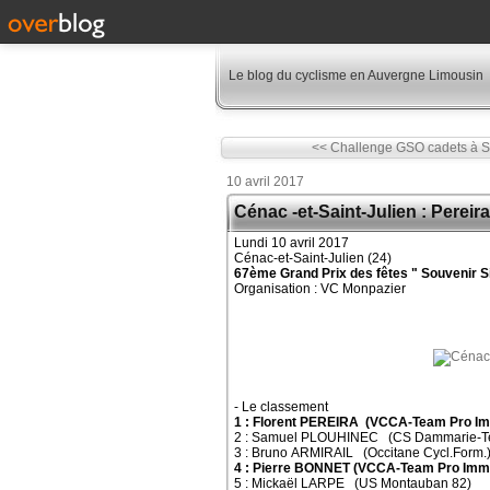
Le blog du cyclisme en Auvergne Limousin
<< Challenge GSO cadets à 
10 avril 2017
Cénac -et-Saint-Julien : Pereir
Lundi 10 avril 2017
Cénac-et-Saint-Julien (24)
67ème Grand Prix des fêtes " Souvenir S
Organisation : VC Monpazier
- Le classement
1 : Florent PEREIRA (VCCA-Team Pro I
2 : Samuel PLOUHINEC (CS Dammarie-Te
3 : Bruno ARMIRAIL (Occitane Cycl.Form.
4 : Pierre BONNET (VCCA-Team Pro Imm
5 : Mickaël LARPE (US Montauban 82)