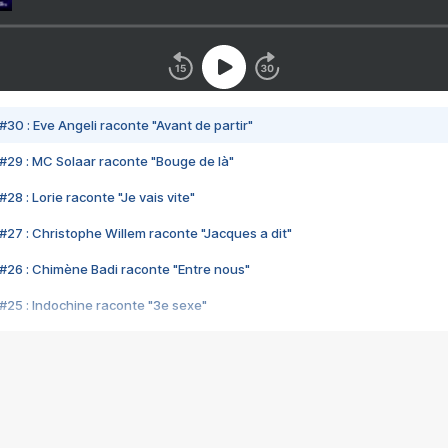
#30 : Eve Angeli raconte "Avant de partir"
#29 : MC Solaar raconte "Bouge de là"
28 : Lorie raconte "Je vais vite"
#27 : Christophe Willem raconte "Jacques a dit"
#26 : Chimène Badi raconte "Entre nous"
#25 : Indochine raconte "3e sexe"
#24 : Zaho raconte "C'est chelou"
#23 : Patrick Bruel raconte "Au café des délices"
#22 : Kyo raconte "Le chemin"