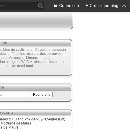
Connexion
+
Créer mon blog
tion
Le blog du cyclisme en Auvergne Limousin
ption
: - Tous les résultats des épreuves
ées en Auvergne, Limousin, Languedoc-
lon et région P.A.C.A. ainsi que les courses
Jours et de demi-fond.
t
he
 Récents
arès du Grand Prix de Puy-l'Evêque (Lot)
, Nocturne de Maurs
ne de Maurs