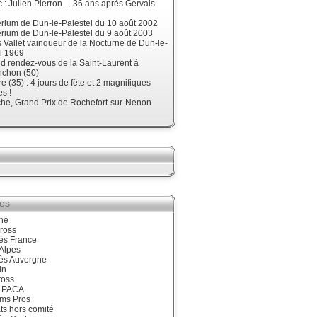
 : Julien Pierron ... 36 ans après Gervais
érium de Dun-le-Palestel du 10 août 2002
érium de Dun-le-Palestel du 9 août 2003
 Vallet vainqueur de la Nocturne de Dun-le-
l 1969
d rendez-vous de la Saint-Laurent à
nchon (50)
re (35) : 4 jours de fête et 2 magnifiques
s !
he, Grand Prix de Rochefort-sur-Nenon
ies
ne
ross
ès France
Alpes
ès Auvergne
in
ross
 PACA
ums Pros
ts hors comité