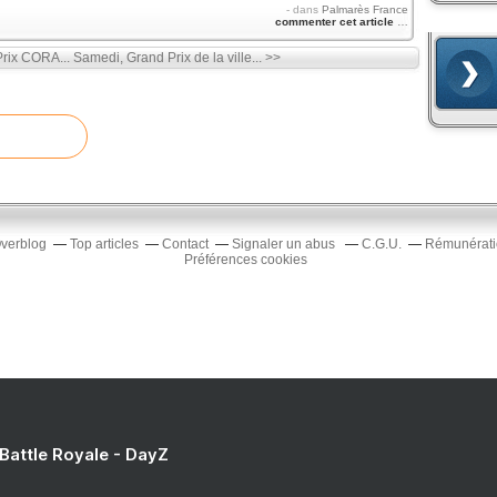
-
dans
Palmarès France
commenter cet article
…
rix CORA...
Samedi, Grand Prix de la ville... >>
Overblog
Top articles
Contact
Signaler un abus
C.G.U.
Rémunératio
Préférences cookies
 Battle Royale - DayZ