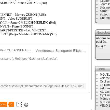
Issoire
n BALBUENA – Simon ZAHNER (Sui)
Team P
bloc no
carnet
 VIENNET – Matvey ZUBON (RUS)
six jour
Champ
ONT – Jules PIJOURLET
RY (Irl) – Jarno GMELICH-MEIJLING (Hol)
PENVEN – Pierre BONNET
en PARET-PEINTRE – Léo VINCENT
Newslett
ERTZ (Bel) – Mathias RUETIMANN (Sui)
Abonnez-vo
publiés.
Email
Annemasse Bellegarde Elites 2017 - Vélo Club ANNEMASSE
es dans la Rubrique "Galeries Multimédia".
Liens
MGVE
velora
Cyclis
La Dor
.com/en-savoir-plus/annemasse-bellegarde-elites-2017-70020
velopre
AC Cus
Cyclis
Mémo v
A.C.V.A
post
0
VELO 