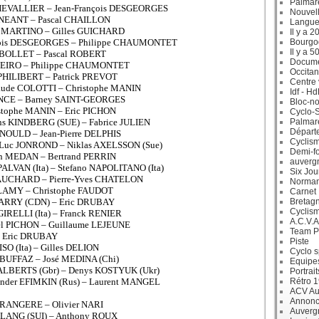
Palmar
 CHEVALLIER – Jean-François DESGEORGES
Nouvell
e NEANT – Pascal CHAILLON
Langue
e MARTINO – Gilles GUICHARD
Il y a 2
ançois DESGEORGES – Philippe CHAUMONTET
Bourgo
Il y a 5
BIBOLLET – Pascal ROBERT
Docum
RNEIRO – Philippe CHAUMONTET
Occitan
 PHILIBERT – Patrick PREVOT
Centre 
Claude COLOTTI – Christophe MANIN
Idf - H
LANCE – Barney SAINT-GEORGES
Bloc-no
istophe MANIN – Eric PICHON
Cyclo-S
ns KINDBERG (SUE) – Fabrice JULIEN
Palmar
Départ
ARNOULD – Jean-Pierre DELPHIS
Cyclism
an-Luc JONROND – Niklas AXELSSON (Sue)
Demi-f
ien MEDAN – Bertrand PERRIN
auverg
PALVAN (Ita) – Stefano NAPOLITANO (Ita)
Six Jou
 PAUCHARD – Pierre-Yves CHATELON
Norman
é LAMY – Christophe FAUDOT
Carnet
BARRY (CDN) – Eric DRUBAY
Bretag
Cyclis
 GIRELLI (Ita) – Franck RENIER
A.C.V.A
ël PICHON – Guillaume LEJEUNE
Team P
 – Eric DRUBAY
Piste
SO (Ita) – Gilles DELION
Cyclo s
 BUFFAZ – José MEDINA (Chi)
Equipe
ie ALBERTS (Gbr) – Denys KOSTYUK (Ukr)
Portrait
xander EFIMKIN (Rus) – Laurent MANGEL
Rétro 
ACV Aur
Annonc
DERANGERE – Olivier NARI
Auverg
n LANG (SUI) – Anthony ROUX