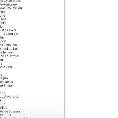
ès Cyclo-cross
e-Aquitaine
doc-Roussillon
0 ans
gne
0 ans
ents
ie
val de Loire
dF - Grand-Est
tes
port
ès Limousin
ement du Lot
e féminin
ond et Dernys
ne
rs
die - PdL
ne
me pro
urillacois
ro-Immo
port
s d'Auvergne
s
1986
illac
es de courses
ne 1961