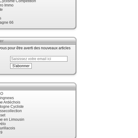
 Cyclisme Compétition
ro Immo
te
s
agne 66
er
us pour être averti des nouveaux articles
LO
cingnews
me Ardéchois
dogne Cycliste
ssecollection
set
me en Limousin
élo
urillacois
19