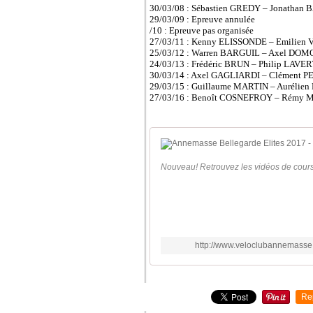
30/03/08 : Sébastien GREDY – Jonatha
29/03/09 : Epreuve annulée
/10 : Epreuve pas organisée
27/03/11 : Kenny ELISSONDE – Emilien
25/03/12 : Warren BARGUIL – Axel DOM
24/03/13 : Frédéric BRUN – Philip LAVE
30/03/14 : Axel GAGLIARDI – Clément 
29/03/15 : Guillaume MARTIN – Auréli
27/03/16 : Benoît COSNEFROY – Rémy M
Nouveau! Retrouvez les vidéos de cours
http://www.veloclubannemasse
Re