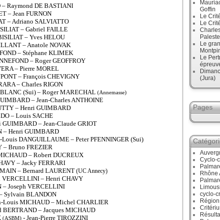
Mauriac
D – Raymond DE BASTIANI
Goffin
UET – Jean FURNON
Le Crit
IAT – Adriano SALVIATTO
Le Crit
SILIAT – Gabriel FAILLE
Charles
 BISILIAT – Yves HELOU
Paleste
Le gran
EILLANT – Anatole NOVAK
Montpi
NEFOND – Stéphane KLIMEK
Le Pert
s BONNEFOND – Roger GEOFFROY
épreuve
VERA – Pierre MOREL
Dimanc
UPONT – François CHEVIGNY
(Jura)
RRARA – Charles RIGON
cis BLANC (Sui) – Roger MARECHAL
(Annemasse)
GUIMBARD – Jean-Charles ANTHOINE
Pages
 GUTTY – Henri GUIMBARD
OLDO – Louis SACHE
ri GUIMBARD – Jean-Claude GRIOT
IN – Henri GUIMBARD
ean-Louis DANGUILLAUME – Peter PFENNINGER (Sui)
Catégor
RY – Bruno FREZIER
Auverg
uc MICHAUD – Robert DUCREUX
Cyclo-c
 CHAVY – Jacky FERRARI
Palmar
ERMAIN – Bernard LAURENT
(UC Annecy)
Rhône 
h VERCELLINI – Henri CHAVY
Palmar
EN – Joseph VERCELLINI
Limous
Y – Sylvain BLANDON
cyclo-c
Région
ean-Louis MICHAUD – Michel CHARLIER
Critéri
rard BERTRAND – Jacques MICHAUD
Résulta
X
- Jean-Pierre TIROZZINI
(ASBM)