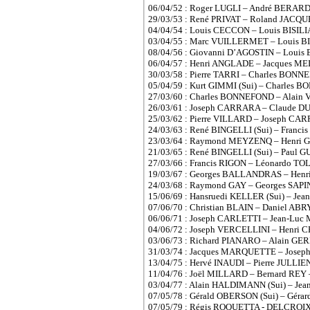
06/04/52 : Roger LUGLI – André BERAR
29/03/53 : René PRIVAT – Roland JACQ
04/04/54 : Louis CECCON – Louis BISIL
03/04/55 : Marc VUILLERMET – Louis BI
08/04/56 : Giovanni D’AGOSTIN – Louis
06/04/57 : Henri ANGLADE – Jacques M
30/03/58 : Pierre TARRI – Charles BON
05/04/59 : Kurt GIMMI (Sui) – Charle
27/03/60 : Charles BONNEFOND – Alain 
26/03/61 : Joseph CARRARA – Claude D
25/03/62 : Pierre VILLARD – Joseph CA
24/03/63 : René BINGELLI (Sui) – Fran
23/03/64 : Raymond MEYZENQ – Henri 
21/03/65 : René BINGELLI (Sui) – Paul
27/03/66 : Francis RIGON – Léonardo T
19/03/67 : Georges BALLANDRAS – Hen
24/03/68 : Raymond GAY – Georges SAP
15/06/69 : Hansruedi KELLER (Sui) – J
07/06/70 : Christian BLAIN – Daniel AB
06/06/71 : Joseph CARLETTI – Jean-L
04/06/72 : Joseph VERCELLINI – Henri
03/06/73 : Richard PIANARO – Alain G
31/03/74 : Jacques MARQUETTE – Josep
13/04/75 : Hervé INAUDI – Pierre JULLI
11/04/76 : Joël MILLARD – Bernard RE
03/04/77 : Alain HALDIMANN (Sui) – J
07/05/78 : Gérald OBERSON (Sui) – Gé
07/05/79 : Régis ROQUETTA - DELCROI