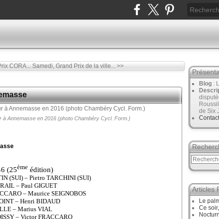
rix CORA...
Samedi, Grand Prix de la ville... >>
Présenta
Blog
: 
Descri
nemasse
disput
Roussil
de Six 
Contac
ur à Annemasse en 2016 (photo Chambéry Cycl. Form.)
masse
Recherc
ème
46 (25
édition)
N (SUI) – Pietro TARCHINI (SUI)
GRAIL – Paul GIGUET
Articles
FRACCARO – Maurice SEIGNOBOS
JOINT – Henri BIDAUD
Le palm
Ce soir
ILLE – Marius VIAL
Noctur
BOISSY – Victor FRACCARO