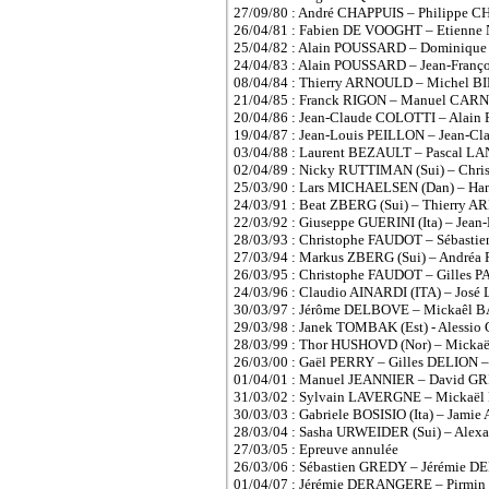
27/09/80 : André CHAPPUIS – Philippe
26/04/81 : Fabien DE VOOGHT – Etienn
25/04/82 : Alain POUSSARD – Dominiqu
24/04/83 : Alain POUSSARD – Jean-Fr
08/04/84 : Thierry ARNOULD – Michel 
21/04/85 : Franck RIGON – Manuel CA
20/04/86 : Jean-Claude COLOTTI – Alain
19/04/87 : Jean-Louis PEILLON – Jean-
03/04/88 : Laurent BEZAULT – Pascal 
02/04/89 : Nicky RUTTIMAN (Sui) – Chr
25/03/90 : Lars MICHAELSEN (Dan) – Ha
24/03/91 : Beat ZBERG (Sui) – Thierry 
22/03/92 : Giuseppe GUERINI (Ita) – Je
28/03/93 : Christophe FAUDOT – Sébast
27/03/94 : Markus ZBERG (Sui) – Andréa 
26/03/95 : Christophe FAUDOT – Gilles
24/03/96 : Claudio AINARDI (ITA) – Jos
30/03/97 : Jérôme DELBOVE – Mickaêl 
29/03/98 : Janek TOMBAK (Est) - Alessio
28/03/99 : Thor HUSHOVD (Nor) – Micka
26/03/00 : Gaël PERRY – Gilles DELION
01/04/01 : Manuel JEANNIER – David GRI
31/03/02 : Sylvain LAVERGNE – Mickaël
30/03/03 : Gabriele BOSISIO (Ita) – Jam
28/03/04 : Sasha URWEIDER (Sui) – Ale
27/03/05 : Epreuve annulée
26/03/06 : Sébastien GREDY – Jérémie 
01/04/07 : Jérémie DERANGERE – Pirmi