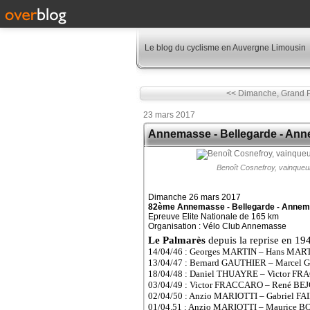
Le blog du cyclisme en Auvergne Limousin
<< Dimanche, Grand P
23 mars 2017
Annemasse - Bellegarde - An
Benoît Cosnefroy, vainque
Dimanche 26 mars 2017
82ème Annemasse - Bellegarde - Anne
Epreuve Elite Nationale de 165 km
Organisation : Vélo Club Annemasse
Le Palmarès
depuis la reprise en 19
14/04/46 : Georges MARTIN – Hans MARTI
13/04/47 : Bernard GAUTHIER – Marcel 
18/04/48 : Daniel THUAYRE – Victor 
03/04/49 : Victor FRACCARO – René BE
02/04/50 : Anzio MARIOTTI – Gabriel FA
01/04.51 : Anzio MARIOTTI – Maurice 