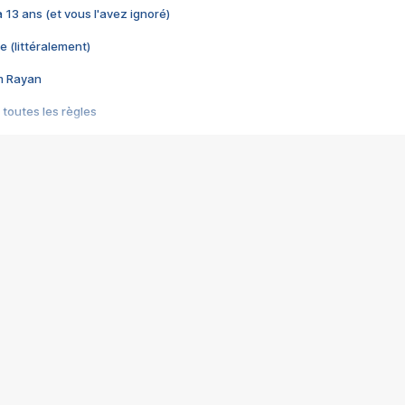
 a 13 ans (et vous l'avez ignoré)
e (littéralement)
im Rayan
 toutes les règles
s les jeux vidéo
us choquant de Rockstar ? - Le scandale BULLY
e plus moche de Steam
du RÊVE tourne au CAUCHEMAR
pendant 8 heures
it… à tort
umiliés par un jeu vidéo
ire - Final Fantasy 8
ti un empire - Age of Empires