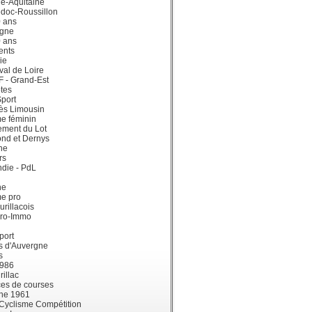
e-Aquitaine
doc-Roussillon
0 ans
gne
0 ans
ents
ie
val de Loire
dF - Grand-Est
tes
port
ès Limousin
e féminin
ement du Lot
ond et Dernys
ne
rs
die - PdL
ne
me pro
urillacois
ro-Immo
port
s d'Auvergne
s
1986
illac
es de courses
ne 1961
 Cyclisme Compétition