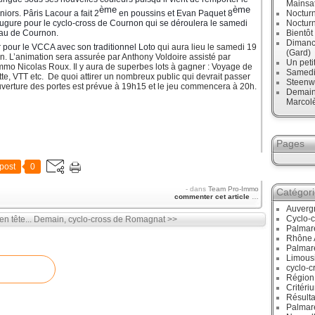
Mainsa
ème
ème
iors. Pâris Lacour a fait 2
en poussins et Evan Paquet 8
Noctur
augure pour le cyclo-cross de Cournon qui se déroulera le samedi
Noctur
eau de Cournon.
Bientô
Dimanch
 pour le VCCA avec son traditionnel Loto
qui aura lieu le samedi 19
(Gard)
. L’animation sera assurée par Anthony Voldoire assisté par
Un peti
mmo Nicolas Roux. Il y aura de superbes lots à gagner : Voyage de
Samedi,
te, VTT etc. De quoi attirer un nombreux public qui devrait passer
Steenw
ouverture des portes est prévue à 19h15 et le jeu commencera à 20h.
Demain,
Marcol
Pages
post
0
-
dans
Team Pro-Immo
Catégor
commenter cet article
…
Auverg
Cyclo-c
n tête...
Demain, cyclo-cross de Romagnat >>
Palmar
Rhône 
Palmar
Limous
cyclo-c
Région
Critéri
Résulta
Palmar