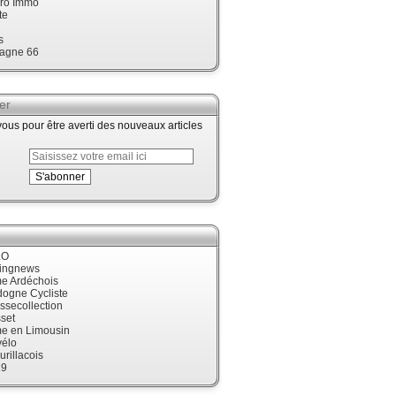
ro Immo
te
s
agne 66
er
us pour être averti des nouveaux articles
LO
cingnews
me Ardéchois
dogne Cycliste
ssecollection
set
me en Limousin
élo
urillacois
19