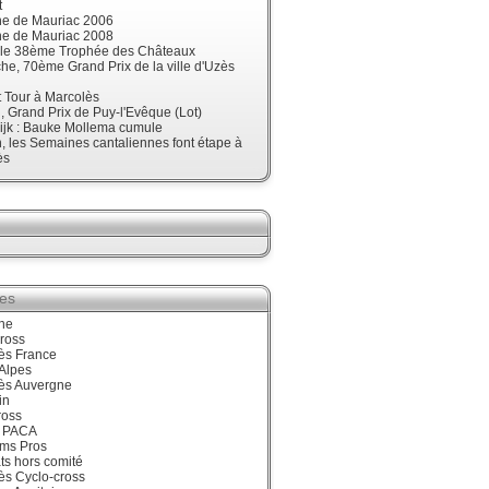
t
ne de Mauriac 2006
ne de Mauriac 2008
t le 38ème Trophée des Châteaux
e, 70ème Grand Prix de la ville d'Uzès
t Tour à Marcolès
 Grand Prix de Puy-l'Evêque (Lot)
ijk : Bauke Mollema cumule
 les Semaines cantaliennes font étape à
ès
ies
ne
ross
ès France
Alpes
ès Auvergne
in
ross
 PACA
ums Pros
ts hors comité
ès Cyclo-cross