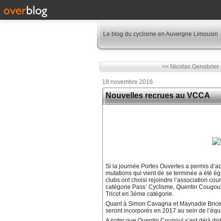
Le blog du cyclisme en Auvergne Limousin
<< Nicolas Genebrier e
18 novembre 2016
Nouvelles recrues au VCCA
Si la journée Portes Ouvertes a permis d’ac
mutations qui vient de se terminée a été 
clubs ont choisi rejoindre l’association co
catégorie Pass’ Cyclisme,
Quentin Cougoul
Tricot
en
3ème catégorie.
Quant à
Simon Cavagna
et
Maynadie Bric
seront incorporés
en 2017 au sein de l’équ
A noter que Quentin Cougoul s’est déjà dist