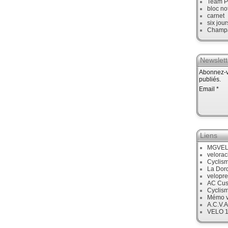
Team P
bloc no
carnet
six jour
Champ
Newslett
Abonnez-vo
publiés.
Email
Liens
MGVE
velora
Cyclis
La Dor
velopre
AC Cus
Cyclis
Mémo v
A.C.V.A
VELO 