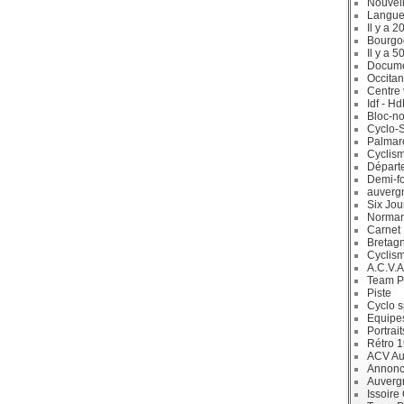
Nouvell
Langue
Il y a 2
Bourgo
Il y a 5
Docum
Occitan
Centre 
Idf - H
Bloc-no
Cyclo-S
Palmar
Cyclism
Départ
Demi-f
auverg
Six Jou
Norman
Carnet
Bretag
Cyclis
A.C.V.A
Team P
Piste
Cyclo s
Equipe
Portrait
Rétro 
ACV Aur
Annonc
Auverg
Issoire