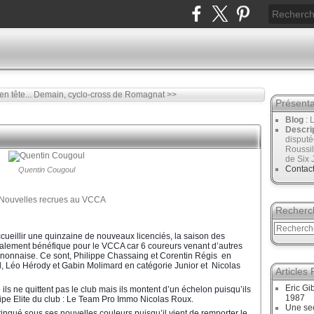
n tête...
Demain, cyclo-cross de Romagnat >>
Présenta
Blog
: 
Descri
disput
Roussil
de Six 
Contac
Quentin Cougoul
Recherc
cueillir une quinzaine de nouveaux licenciés, la saison des
également bénéfique pour le VCCA car 6 coureurs venant d’autres
urnonnaise. Ce sont, Philippe Chassaing et Corentin Régis
en
, Léo Hérody
et Gabin Molimard en catégorie
Junior et
Nicolas
Articles
Eric Gi
e
ils ne quittent pas le club mais ils montent d’un échelon puisqu’ils
1987
ipe Elite du club : Le Team Pro Immo
Nicolas Roux.
Une sec
ingué sous ses nouvelles couleurs puisqu’il vient de remporter le