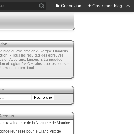
Connexion
+
Créer mon blog
tion
Le blog du cyclisme en Auvergne Limousin
ption
: - Tous les résultats des épreuves
ées en Auvergne, Limousin, Languedoc-
lon et région P.A.C.A. ainsi que les courses
Jours et de demi-fond.
t
he
 Récents
beaux vainqueur de la Nocturne de Mauriac
onde jeunesse pour le Grand Prix de