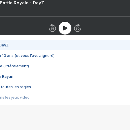
 Battle Royale - DayZ
 DayZ
 a 13 ans (et vous l'avez ignoré)
e (littéralement)
im Rayan
 toutes les règles
s les jeux vidéo
us choquant de Rockstar ? - Le scandale BULLY
e plus moche de Steam
du RÊVE tourne au CAUCHEMAR