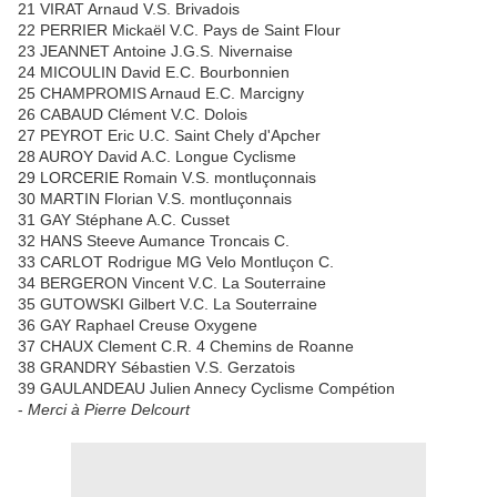
21 VIRAT Arnaud V.S. Brivadois
22 PERRIER Mickaël V.C. Pays de Saint Flour
23 JEANNET Antoine J.G.S. Nivernaise
24 MICOULIN David E.C. Bourbonnien
25 CHAMPROMIS Arnaud E.C. Marcigny
26 CABAUD Clément V.C. Dolois
27 PEYROT Eric U.C. Saint Chely d'Apcher
28 AUROY David A.C. Longue Cyclisme
29 LORCERIE Romain V.S. montluçonnais
30 MARTIN Florian V.S. montluçonnais
31 GAY Stéphane A.C. Cusset
32 HANS Steeve Aumance Troncais C.
33 CARLOT Rodrigue MG Velo Montluçon C.
34 BERGERON Vincent V.C. La Souterraine
35 GUTOWSKI Gilbert V.C. La Souterraine
36 GAY Raphael Creuse Oxygene
37 CHAUX Clement C.R. 4 Chemins de Roanne
38 GRANDRY Sébastien V.S. Gerzatois
39 GAULANDEAU Julien Annecy Cyclisme Compétion
-
Merci à Pierre Delcourt