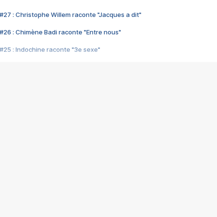
#27 : Christophe Willem raconte "Jacques a dit"
#26 : Chimène Badi raconte "Entre nous"
#25 : Indochine raconte "3e sexe"
#24 : Zaho raconte "C'est chelou"
#23 : Patrick Bruel raconte "Au café des délices"
#22 : Kyo raconte "Le chemin"
#21 : Nolwenn Leroy raconte "Cassé"
#20 : Patrick Hernandez raconte "Born to be alive"
#19 : Lorie raconte "Près de moi"
#18 : Michael Jones raconte "A nos actes manqués" (avec Jean-Jacque
#17 : Khaled raconte "Aïcha"
#16 : Corneille raconte "Parce qu'on vient de loin"